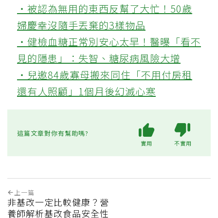
‧被認為無用的東西反幫了大忙！50歲
婦慶幸沒隨手丟棄的3樣物品
‧健檢血糖正常別安心太早！醫曝「看不
見的隱患」：失智、糖尿病風險大增
‧兒邀84歲寡母搬來同住「不用付房租
還有人照顧」1個月後幻滅心寒
這篇文章對你有幫助嗎?
實用
不實用
上一篇
非基改一定比較健康？營
養師解析基改食品安全性