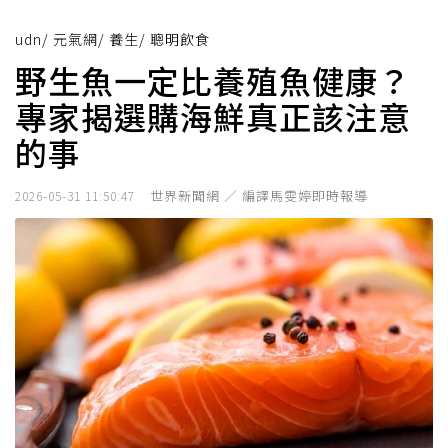
udn
/
元氣網
/
養生
/
聰明飲食
野生魚一定比養殖魚健康？
專家揭選購海鮮真正該注意
的事
世界新聞網 ／ 編譯馬雯婷即時報導
2026-05-31 11:50:47