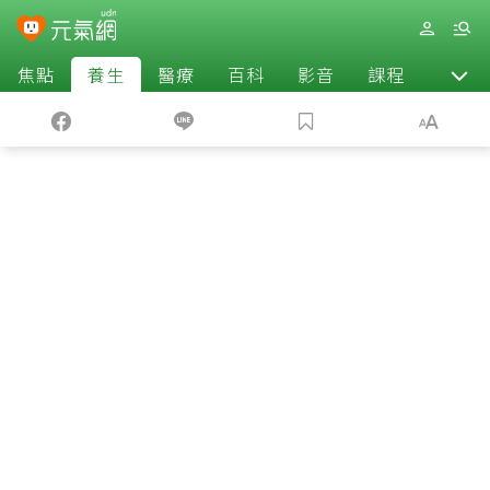
焦點
養生
醫療
百科
影音
課程
退休