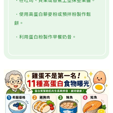
．在吐司、貝果或香蕉上塗抹堅果醬。
．使用高蛋白藜麥粉或預拌粉製作鬆
餅。
．利用蛋白粉製作早餐奶昔。