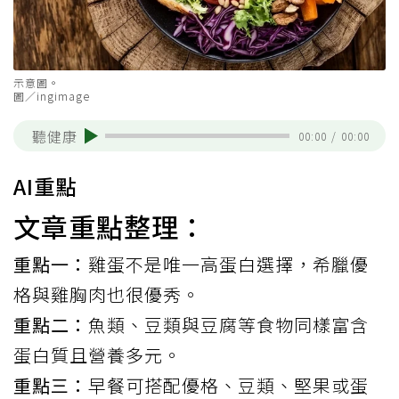
示意圖。
圖／ingimage
聽健康
00:00
/
00:00
AI重點
文章重點整理：
重點一：
雞蛋不是唯一高蛋白選擇，希臘優
格與雞胸肉也很優秀。
重點二：
魚類、豆類與豆腐等食物同樣富含
蛋白質且營養多元。
重點三：
早餐可搭配優格、豆類、堅果或蛋