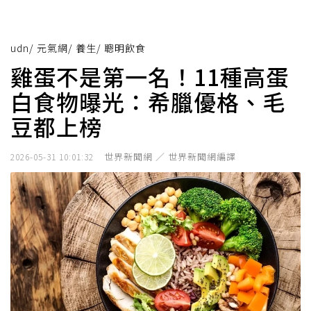
udn
/
元氣網
/
養生
/
聰明飲食
雞蛋不是第一名！11種高蛋
白食物曝光：希臘優格、毛
豆都上榜
世界新聞網 ／ 世界新聞網編譯
2026-05-31 10:01:32