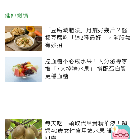
延伸閱讀
「豆腐減肥法」月瘦好幾斤？醫
揭豆腐吃「這2種最好」，消脹氣
有妙招
控血糖不必戒水果！內分泌專家
推「7大控糖水果」 搭配蛋白質
更穩血糖
每天吃一顆取代昂貴精華液！超
過40歲女性食用這水果 維持透亮
肌膚