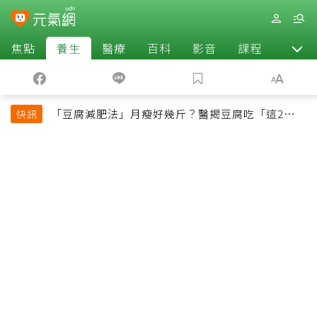
焦點
養生
醫療
百科
影音
課程
退休
「豆腐減肥法」月瘦好幾斤？醫揭豆腐吃「這2種最
快訊
好」，消脹氣有妙招