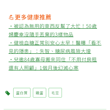
💪更多健康推薦
‧被認為無用的東西反幫了大忙！50歲
婦慶幸沒隨手丟棄的3樣物品
‧健檢血糖正常別安心太早！醫曝「看不
見的隱患」：失智、糖尿病風險大增
‧兒邀84歲寡母搬來同住「不用付房租
還有人照顧」1個月後幻滅心寒
蛋白質
雞蛋
毛豆