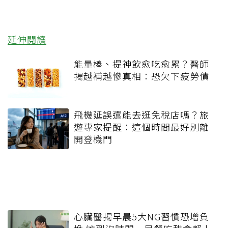
延伸閱讀
能量棒、提神飲愈吃愈累？醫師
揭越補越慘真相：恐欠下疲勞債
飛機延誤還能去逛免稅店嗎？旅
遊專家提醒：這個時間最好別離
開登機門
心臟醫揭早晨5大NG習慣恐增負