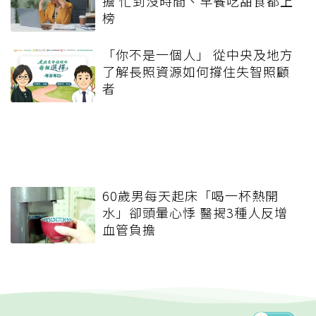
擔 忙到沒時間、早餐吃甜食都上
榜
「你不是一個人」 從中央及地方
了解長照資源如何撐住失智照顧
者
60歲男每天起床「喝一杯熱開
水」卻頭暈心悸 醫揭3種人反增
血管負擔