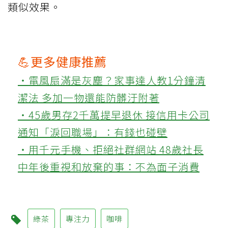
類似效果。
💪更多健康推薦
‧電風扇滿是灰塵？家事達人教1分鐘清
潔法 多加一物還能防髒汙附著
‧45歲男存2千萬提早退休 接信用卡公司
通知「淚回職場」：有錢也碰壁
‧用千元手機、拒絕社群網站 48歲社長
中年後重視和放棄的事：不為面子消費
綠茶
專注力
咖啡