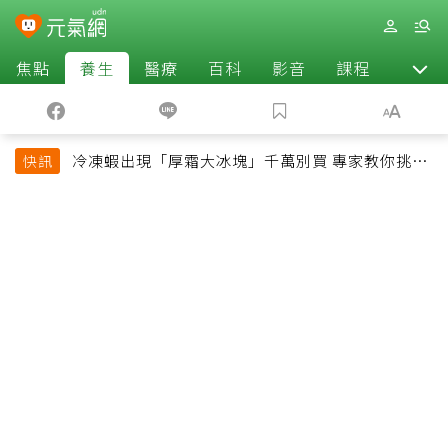
焦點
養生
醫療
百科
影音
課程
退休
冷凍蝦出現「厚霜大冰塊」千萬別買 專家教你挑出
快訊
緊實鮮甜蝦子