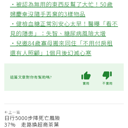
‧被認為無用的東西反幫了大忙！50歲
婦慶幸沒隨手丟棄的3樣物品
‧健檢血糖正常別安心太早！醫曝「看不
見的隱患」：失智、糖尿病風險大增
‧兒邀84歲寡母搬來同住「不用付房租
還有人照顧」1個月後幻滅心寒
這篇文章對你有幫助嗎?
實用
不實用
上一篇
日行5000步降死亡風險
37% 走路換超商茶葉