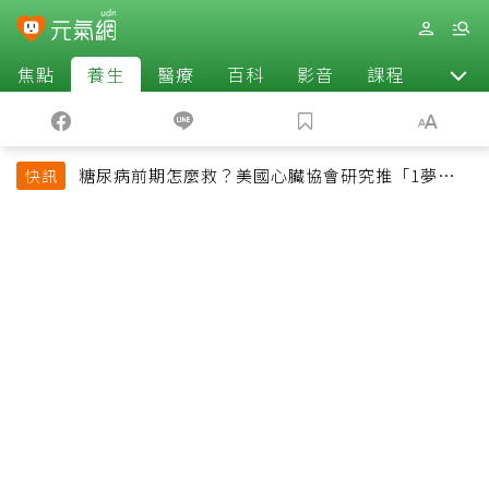
焦點
養生
醫療
百科
影音
課程
退休
糖尿病前期怎麼救？美國心臟協會研究推「1夢幻水
快訊
果組合」 酪梨加它改善血管功能