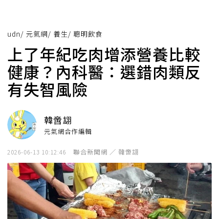
udn
/
元氣網
/
養生
/
聰明飲食
上了年紀吃肉增添營養比較
健康？內科醫：選錯肉類反
有失智風險
韓啻翃
元氣網合作編輯
聯合新聞網 ／ 韓啻翃
2026-06-13 10:12:46