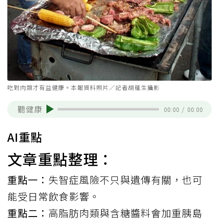
吃對肉類才有益健康。本報資料照片／記者胡蓬生攝影
聽健康
00:00
/
00:00
AI重點
文章重點整理：
重點一：
失智症風險不只與遺傳有關，也可
能受日常飲食影響。
重點二：
高脂肪肉類與含糖醬料會加重胰島