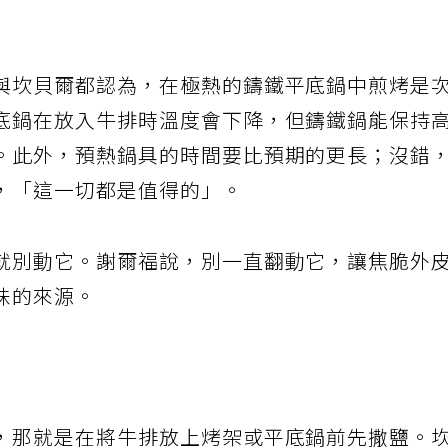
與坎貝爾都認為，在極熱的鑄鐵平底鍋中煎烤是
底鍋在放入牛排時溫度會下降，但鑄鐵鍋能保持
。此外，預熱鍋具的時間要比預期的更長；沒錯
，「這一切都是值得的」。
就別動它。謝爾福說，別一直翻動它，讓焦脆外
味的來源。