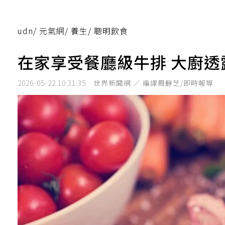
udn
/
元氣網
/
養生
/
聰明飲食
在家享受餐廳級牛排 大廚透
2026-05-22 10:31:35
世界新聞網 ／ 編譯周靜芝/即時報導