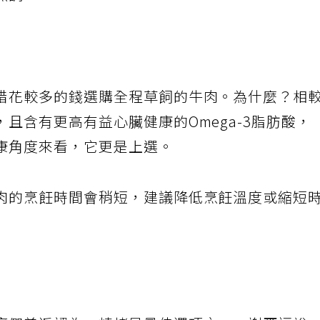
烹調。
惜花較多的錢選購全程草飼的牛肉。為什麼？相
且含有更高有益心臟健康的Omega-3脂肪酸，
康角度來看，它更是上選。
肉的烹飪時間會稍短，建議降低烹飪溫度或縮短