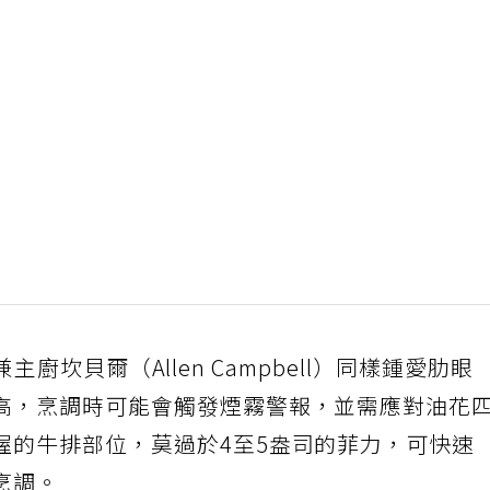
人兼主廚坎貝爾（Allen Campbell）同樣鍾愛肋眼
高，烹調時可能會觸發煙霧警報，並需應對油花
握的牛排部位，莫過於4至5盎司的菲力，可快速