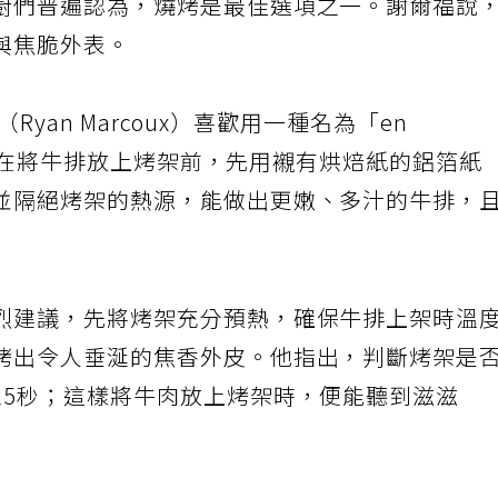
廚們普遍認為，燒烤是最佳選項之一。謝爾福說
與焦脆外表。
（Ryan Marcoux）喜歡用一種名為「en
巧，即在將牛排放上烤架前，先用襯有烘焙紙的鋁箔紙
並隔絕烤架的熱源，能做出更嫩、多汁的牛排，
烈建議，先將烤架充分預熱，確保牛排上架時溫
烤出令人垂涎的焦香外皮。他指出，判斷烤架是
至5秒；這樣將牛肉放上烤架時，便能聽到滋滋