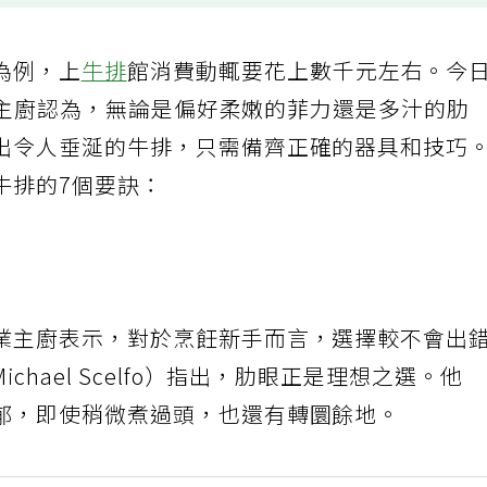
為例，上
牛排
館消費動輒要花上數千元左右。今
，專業主廚認為，無論是偏好柔嫩的菲力還是多汁的肋
出令人垂涎的牛排，只需備齊正確的器具和技巧
牛排的7個要訣：
業主廚表示，對於烹飪新手而言，選擇較不會出
hael Scelfo）指出，肋眼正是理想之選。他
郁，即使稍微煮過頭，也還有轉圜餘地。