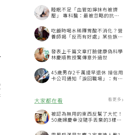
，
睡眠不足「血管如擰抹布被擠
壓」 專科醫：最被忽略的抗老
方法
吃飯時喝水稀釋胃酸不消化？營
養師揭「反而有好處」某些族群
才要禁
發表上千篇文章打臉健康偽科學
且
林慶順教授驚傳意外過世
45歲男存2千萬提早退休 接信用
卡公司通知「淚回職場」：有錢
也碰壁
度
否
看更多
大家都在看
被認為無用的東西反幫了大忙！
50歲婦慶幸沒隨手丟棄的3樣物
品