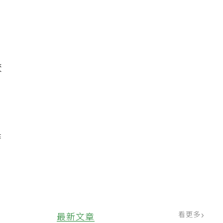
較
時
看更多
最新文章