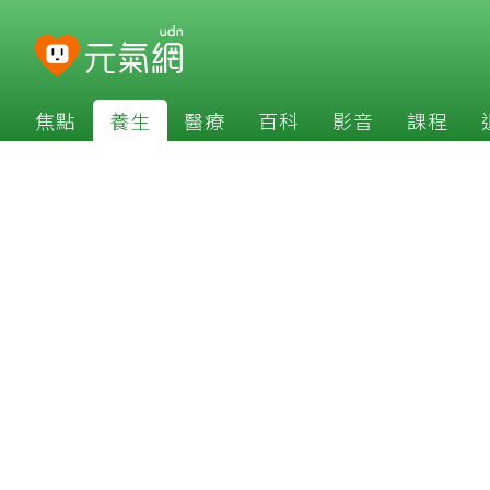
焦點
養生
醫療
百科
影音
課程