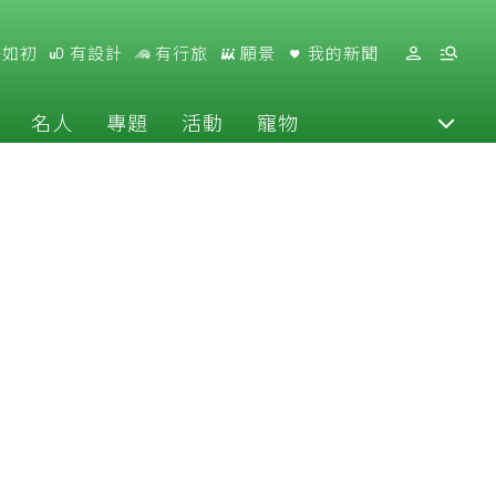
好如初
有設計
有行旅
願景
我的新聞
名人
專題
活動
寵物