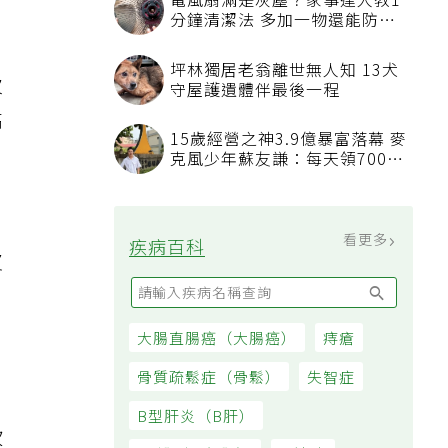
電風扇滿是灰塵？家事達人教1
分鐘清潔法 多加一物還能防髒
汙附著
坪林獨居老翁離世無人知 13犬
次
守屋護遺體伴最後一程
高
15歲經營之神3.9億暴富落幕 麥
，
克風少年蘇友謙：每天領700元
過日子
看更多
疾病百科
皮
大腸直腸癌（大腸癌）
痔瘡
骨質疏鬆症（骨鬆）
失智症
B型肝炎（B肝）