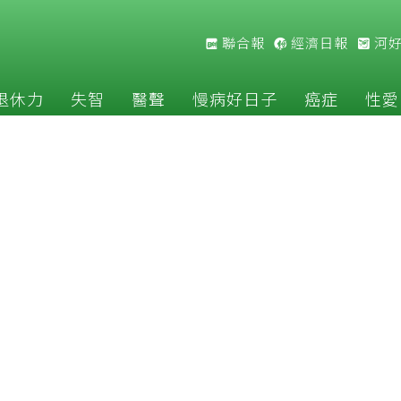
聯合報
經濟日報
河
退休力
失智
醫聲
慢病好日子
癌症
性愛