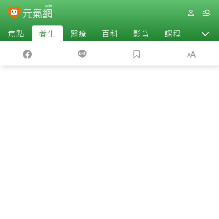
焦點
養生
醫療
百科
影音
課程
退休