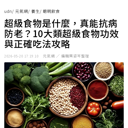
udn
/
元氣網
/
養生
/
聰明飲食
超級食物是什麼，真能抗病
防老？10大類超級食物功效
與正確吃法攻略
元氣網 ／ 編輯葉姿岑整理
2026-05-20 17:19:10