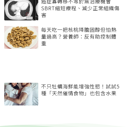
癌症寡轉移不等於無治療機會
SBRT縮短療程、減少正常組織傷
害
每天吃一把核桃降膽固醇但怕熱
量過高？營養師：反有助控制體
重
不只牡蠣海鮮能增強性慾！試試5
種「天然催情食物」也包含水果