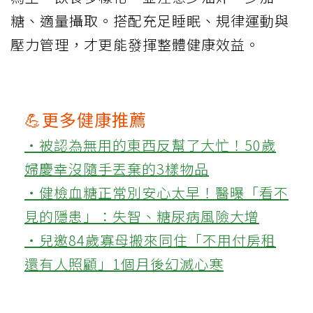
糖、適量攝取。搭配充足睡眠、規律運動與
壓力管理，才更能發揮整體健康效益。
💪更多健康推薦
‧被認為無用的東西反幫了大忙！50歲
婦慶幸沒隨手丟棄的3樣物品
‧健檢血糖正常別安心太早！醫曝「看不
見的隱患」：失智、糖尿病風險大增
‧兒邀84歲寡母搬來同住「不用付房租
還有人照顧」1個月後幻滅心寒