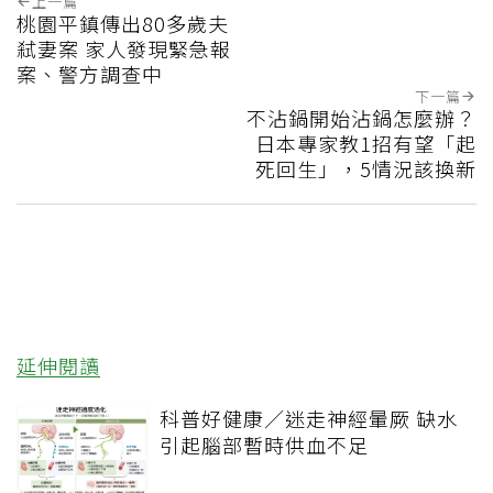
上一篇
桃園平鎮傳出80多歲夫
弒妻案 家人發現緊急報
案、警方調查中
下一篇
不沾鍋開始沾鍋怎麼辦？
日本專家教1招有望「起
死回生」，5情況該換新
延伸閱讀
科普好健康／迷走神經暈厥 缺水
引起腦部暫時供血不足