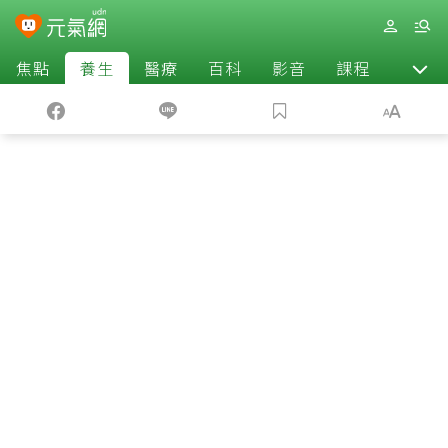
焦點
養生
醫療
百科
影音
課程
退休