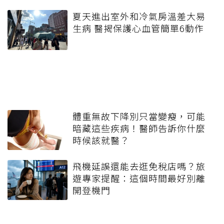
夏天進出室外和冷氣房溫差大易
生病 醫揭保護心血管簡單6動作
體重無故下降別只當變瘦，可能
暗藏這些疾病！醫師告訴你什麼
時候該就醫？
飛機延誤還能去逛免稅店嗎？旅
遊專家提醒：這個時間最好別離
開登機門