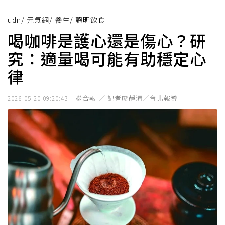
udn
/
元氣網
/
養生
/
聰明飲食
喝咖啡是護心還是傷心？研
究：適量喝可能有助穩定心
律
聯合報 ／ 記者廖靜清／台北報導
2026-05-20 09:20:43