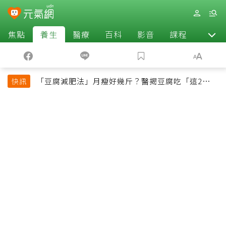
焦點
養生
醫療
百科
影音
課程
退休
「豆腐減肥法」月瘦好幾斤？醫揭豆腐吃「這2種最
快訊
好」，消脹氣有妙招