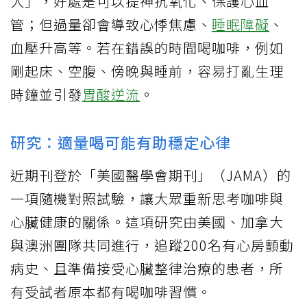
人」，好處是可以提神抗氧化、保護心血
管；但過量卻會導致心悸焦慮、
睡眠障礙
、
血壓升高等。若在錯誤的時間喝咖啡，例如
剛起床、空腹、傍晚與睡前，容易打亂生理
時鐘並引發
胃酸逆流
。
研究：適量喝可能有助穩定心律
近期刊登於「美國醫學會期刊」（JAMA）的
一項隨機對照試驗，讓大眾重新思考咖啡與
心臟健康的關係。這項研究由美國、加拿大
與澳洲團隊共同進行，追蹤200名有心房顫動
病史、且準備接受心臟整律治療的患者，所
有受試者原本都有喝咖啡習慣。