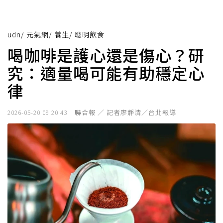
udn
/
元氣網
/
養生
/
聰明飲食
喝咖啡是護心還是傷心？研
究：適量喝可能有助穩定心
律
聯合報 ／ 記者廖靜清／台北報導
2026-05-20 09:20:43