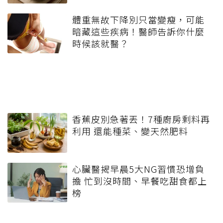
體重無故下降別只當變瘦，可能
暗藏這些疾病！醫師告訴你什麼
時候該就醫？
香蕉皮別急著丟！7種廚房剩料再
利用 還能種菜、變天然肥料
心臟醫揭早晨5大NG習慣恐增負
擔 忙到沒時間、早餐吃甜食都上
榜