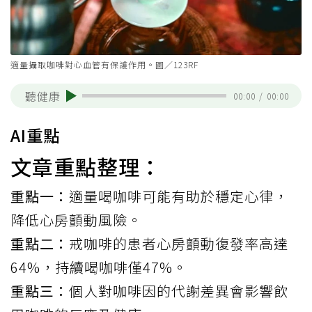
適量攝取咖啡對心血管有保護作用。圖／123RF
聽健康
00:00
/
00:00
AI重點
文章重點整理：
重點一：
適量喝咖啡可能有助於穩定心律，
降低心房顫動風險。
重點二：
戒咖啡的患者心房顫動復發率高達
64%，持續喝咖啡僅47%。
重點三：
個人對咖啡因的代謝差異會影響飲