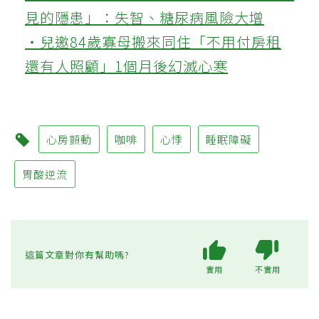
見的隱患」：失智、糖尿病風險大增
‧兒邀84歲寡母搬來同住「不用付房租
還有人照顧」1個月後幻滅心寒
心房顫動
咖啡
心悸
睡眠障礙
胃酸逆流
這篇文章對你有幫助嗎?
實用
不實用