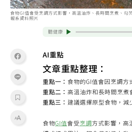
食物GI值會受烹調方式影響，高溫油炸、長時間烹煮、勾
報系資料照片
聽健康
AI重點
文章重點整理：
重點一：
食物的GI值會因烹調
重點二：
高溫油炸和長時間烹煮
重點三：
建議選擇原型食物，減
食物
GI值
會受
烹調
方式影響，高