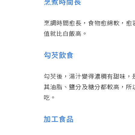
烹煮時間長
烹調時間愈長，食物愈綿軟，愈容
值就比白飯高。
勾芡飲食
勾芡後，湯汁變得濃稠有甜味，
其油脂、鹽分及糖分都較高，所
吃。
加工食品