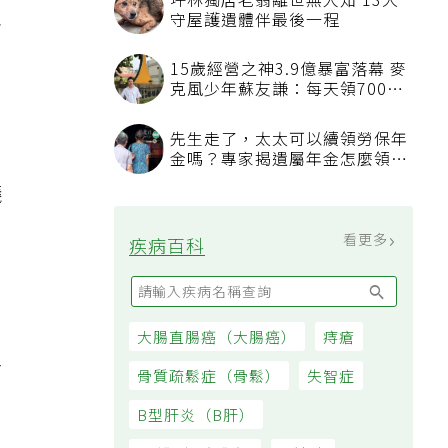
坪林獨居老翁離世無人知 13犬
吐
守屋護遺體伴最後一程
15歲經營之神3.9億暴富落幕 麥
克風少年蘇友謙：每天領700元
過日子
先生走了，太太可以續領勞保年
金嗎？專家揭遺屬年金怎麼領，
看順位還要看資格
議
看更多
疾病百科
大腸直腸癌（大腸癌）
痔瘡
甜
骨質疏鬆症（骨鬆）
失智症
B型肝炎（B肝）