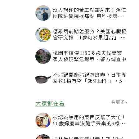
沒人想碰的苦工就讓AI來！鴻海
團隊駐醫院找痛點 用科技讓醫
療更有溫度
I
糖尿病前期怎麼救？美國心臟協
會研究推「1夢幻水果組合」 酪
梨加它改善血管功能
桃園平鎮傳出80多歲夫弒妻案
家人發現緊急報案、警方調查中
不沾鍋開始沾鍋怎麼辦？日本專
，
家教1招有望「起死回生」，5情
況該換新
看更多
大家都在看
被認為無用的東西反幫了大忙！
50歲婦慶幸沒隨手丟棄的3樣物
品