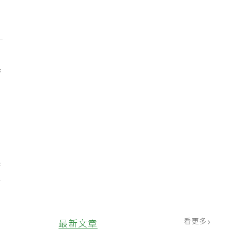
舉
與
得
看更多
最新文章