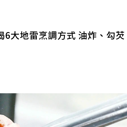
揭6大地雷烹調方式 油炸、勾