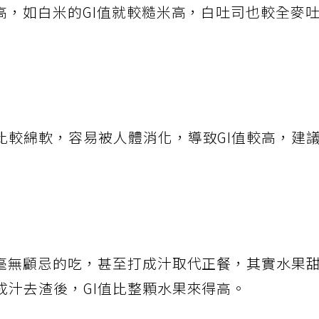
高，如白米的GI值就較糙米高，白吐司也較全麥
比較綿軟，容易被人體消化，導致GI值較高，建
就毫無顧忌的吃，甚至打成汁取代正餐，其實水果
成汁去渣後，GI值比整顆水果來得高。