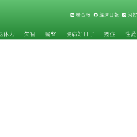
聯合報
經濟日報
河
退休力
失智
醫聲
慢病好日子
癌症
性愛