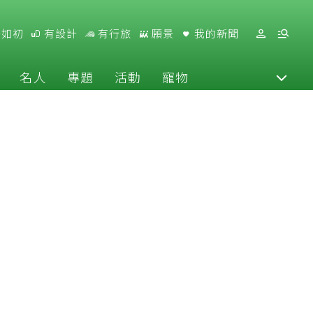
好如初
有設計
有行旅
願景
我的新聞
名人
專題
活動
寵物