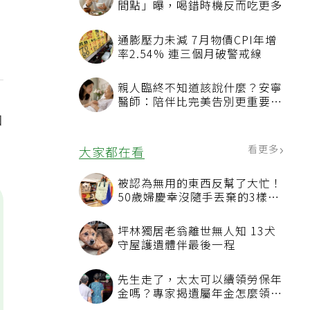
間點」曝，喝錯時機反而吃更多
通膨壓力未減 7月物價CPI年增
率2.54% 連三個月破警戒線
親人臨終不知道該說什麼？安寧
醫師：陪伴比完美告別更重要，
4句話值得及早說出口
咖
看更多
大家都在看
被認為無用的東西反幫了大忙！
50歲婦慶幸沒隨手丟棄的3樣物
品
坪林獨居老翁離世無人知 13犬
守屋護遺體伴最後一程
先生走了，太太可以續領勞保年
金嗎？專家揭遺屬年金怎麼領，