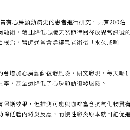
針對曾有心房顫動病史的患者進行研究，共有200名
消融術，藉此降低心臟天然節律器釋放異常訊號
百根治，醫師通常會建議患者術後「永久戒咖
的會增加心房顫動復發風險，研究發現，每天喝1
生率，甚至還降低了心房顫動復發風險。
有保護效果，但推測可能與咖啡富含抗氧化物質
助降低體內發炎反應，而慢性發炎原本就可能促