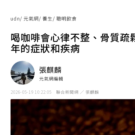
udn
/
元氣網
/
養生
/
聰明飲食
喝咖啡會心律不整、骨質疏
年的症狀和疾病
張麒麟
元氣網編輯
2026-05-19 10:22:05
聯合新聞網 ／ 張麒麟