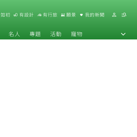
好如初
有設計
有行旅
願景
我的新聞
名人
專題
活動
寵物