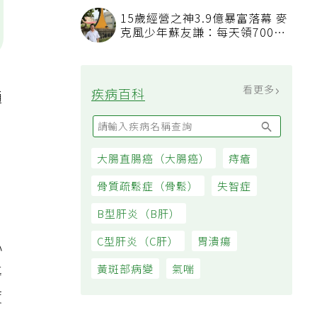
看順位還要看資格
15歲經營之神3.9億暴富落幕 麥
克風少年蘇友謙：每天領700元
過日子
看更多
疾病百科
通
大腸直腸癌（大腸癌）
痔瘡
骨質疏鬆症（骨鬆）
失智症
B型肝炎（B肝）
C型肝炎（C肝）
胃潰瘍
心
導
黃斑部病變
氣喘
度