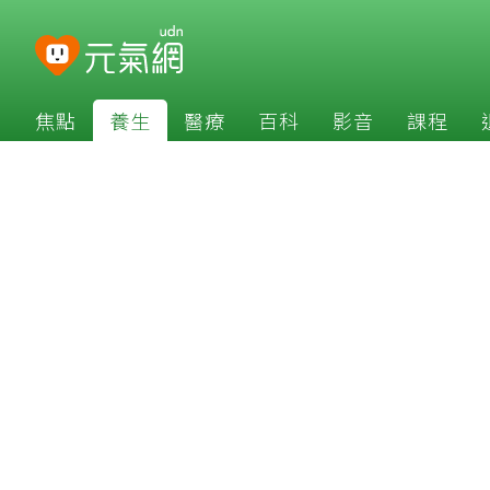
焦點
養生
醫療
百科
影音
課程