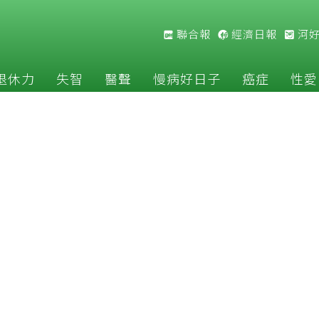
聯合報
經濟日報
河
退休力
失智
醫聲
慢病好日子
癌症
性愛