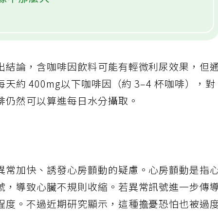
像中那麼大
出結論，含咖啡因飲料可能有輕微利尿效果，但
約 400mg以下咖啡因（約 3–4 杯咖啡），對
啡仍然可以算進每日水分攝取。
異常加快、誘發心房顫動的疑慮。心房顫動是指
號，導致心臟不規則收縮。若異常訊號進一步傳
程度。不過近期研究顯示，這種擔憂恐怕也被過