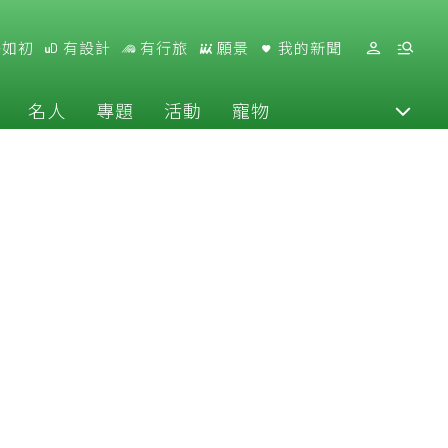
好如初
有設計
有行旅
願景
我的新聞
名人
專題
活動
寵物