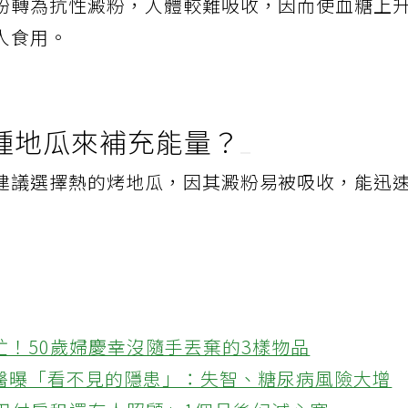
粉轉為抗性澱粉，人體較難吸收，因而使血糖上
人食用。
種地瓜來補充能量？
建議選擇熱的烤地瓜，因其澱粉易被吸收，能迅
忙！50歲婦慶幸沒隨手丟棄的3樣物品
醫曝「看不見的隱患」：失智、糖尿病風險大增