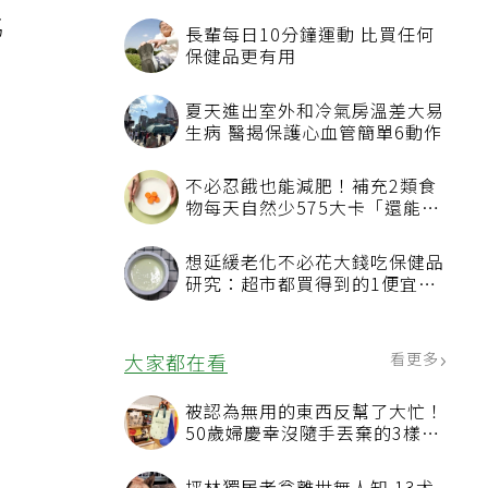
瓜
馬
長輩每日10分鐘運動 比買任何
保健品更有用
夏天進出室外和冷氣房溫差大易
生病 醫揭保護心血管簡單6動作
不必忍餓也能減肥！補充2類食
物每天自然少575大卡「還能吃
飽飽的」
想延緩老化不必花大錢吃保健品
，
研究：超市都買得到的1便宜食
品就可以
看更多
大家都在看
被認為無用的東西反幫了大忙！
50歲婦慶幸沒隨手丟棄的3樣物
品