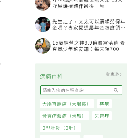
坪林獨居老翁離世無人知 13犬
升
守屋護遺體伴最後一程
先生走了，太太可以續領勞保年
金嗎？專家揭遺屬年金怎麼領，
看順位還要看資格
15歲經營之神3.9億暴富落幕 麥
克風少年蘇友謙：每天領700元
過日子
速
看更多
疾病百科
大腸直腸癌（大腸癌）
痔瘡
骨質疏鬆症（骨鬆）
失智症
B型肝炎（B肝）