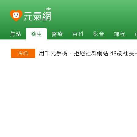
焦點
養生
醫療
百科
影音
課程
用千元手機、拒絕社群網站 48歲社
快訊