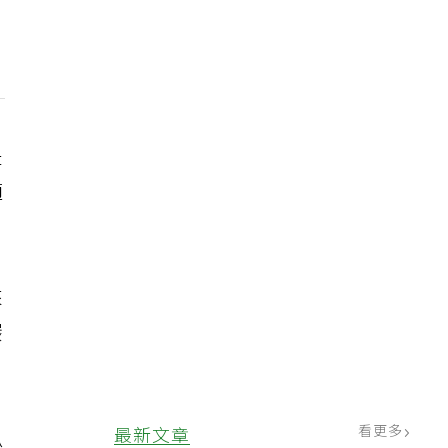
是
適
來
碳
看更多
最新文章