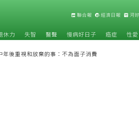
聯合報
經濟日報
河
退休力
失智
醫聲
慢病好日子
癌症
性愛
長中年後重視和放棄的事：不為面子消費