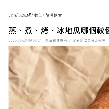
udn
/
元氣網
/
養生
/
聰明飲食
蒸、煮、烤、冰地瓜哪個較
2026-05-19 09:50:24
聯合報健康版 ／ 記者翁唯真台北報導