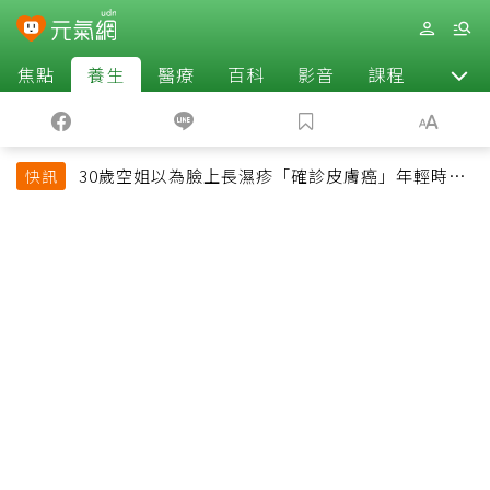
焦點
養生
醫療
百科
影音
課程
退休
30歲空姐以為臉上長濕疹「確診皮膚癌」年輕時一
快訊
習慣釀惡果超後悔