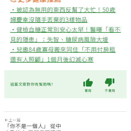
‧被認為無用的東西反幫了大忙！50歲
婦慶幸沒隨手丟棄的3樣物品
‧健檢血糖正常別安心太早！醫曝「看不
見的隱患」：失智、糖尿病風險大增
‧兒邀84歲寡母搬來同住「不用付房租
還有人照顧」1個月後幻滅心寒
這篇文章對你有幫助嗎?
實用
不實用
上一篇
「你不是一個人」 從中