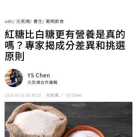
udn
/
元氣網
/
養生
/
聰明飲食
紅糖比白糖更有營養是真的
嗎？專家揭成分差異和挑選
原則
YS Chen
元氣網合作編輯
元氣網 ／ YS Chen
2026-05-19 08:45:29