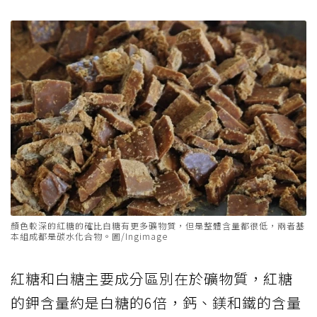
顏色較深的紅糖的確比白糖有更多礦物質，但是整體含量都很低，兩者基
本組成都是碳水化合物。圖/Ingimage
紅糖和白糖主要成分區別在於礦物質，紅糖
的鉀含量約是白糖的6倍，鈣、鎂和鐵的含量