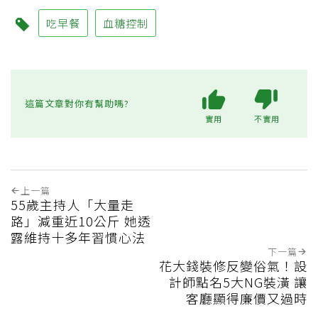
吃早餐
血糖控制
這篇文章對你有幫助嗎?
實用
不實用
上一篇
55歲主持人「大量走
路」減重近10公斤 她透
露維持十多年習慣心法
下一篇
花大錢裝修反變俗氣！設
計師點名5大NG裝潢 讓
客廳顯得廉價又過時