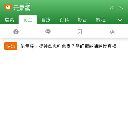
焦點
養生
醫療
百科
影音
課程
退休
能量棒、提神飲愈吃愈累？醫師揭越補越慘真相：
快訊
恐欠下疲勞債