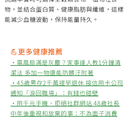
物，並結合蛋白質、健康脂肪與纖維，這樣
能減少血糖波動，保持能量持久。
💪更多健康推薦
‧電風扇滿是灰塵？家事達人教1分鐘清
潔法 多加一物還能防髒汙附著
‧45歲男存2千萬提早退休 接信用卡公司
通知「淚回職場」：有錢也碰壁
‧用千元手機、拒絕社群網站 48歲社長
中年後重視和放棄的事：不為面子消費