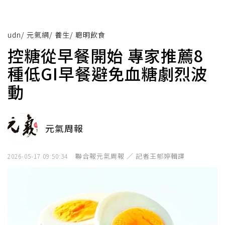
udn
/
元氣網
/
養生
/
聰明飲食
控糖從早餐開始 專家推薦8
種低GI早餐避免血糖劇烈波
動
元氣周報
聯合報元氣周報 ／ 記者王郁婷輯譯
2026-05-17 09:50:34