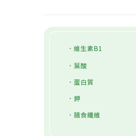
．維生素B1
．葉酸
．蛋白質
．鉀
．膳食纖維