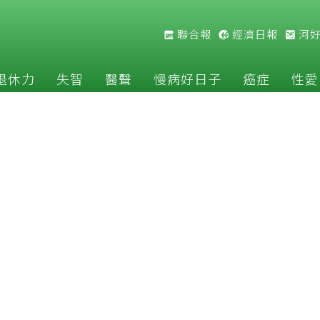
聯合報
經濟日報
河
退休力
失智
醫聲
慢病好日子
癌症
性愛