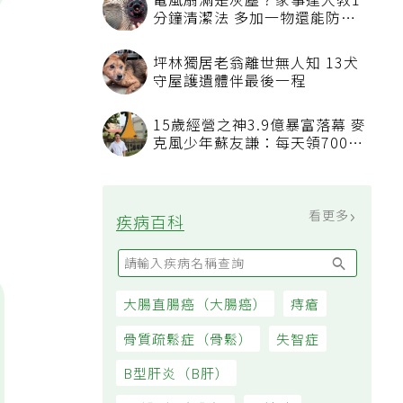
電風扇滿是灰塵？家事達人教1
分鐘清潔法 多加一物還能防髒
汙附著
坪林獨居老翁離世無人知 13犬
守屋護遺體伴最後一程
15歲經營之神3.9億暴富落幕 麥
克風少年蘇友謙：每天領700元
過日子
看更多
疾病百科
大腸直腸癌（大腸癌）
痔瘡
骨質疏鬆症（骨鬆）
失智症
B型肝炎（B肝）