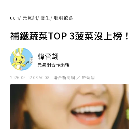
udn
/
元氣網
/
養生
/
聰明飲食
補鐵蔬菜TOP 3菠菜沒上
韓啻翃
元氣網合作編輯
2026-06-02 08:50:08
聯合新聞網 ／ 韓啻翃