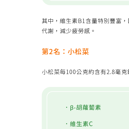
其中，維生素B1含量特別豐富
代謝，減少疲勞感。
第2名：小松菜
小松菜每100公克約含有2.8
．β-胡蘿蔔素
．維生素C