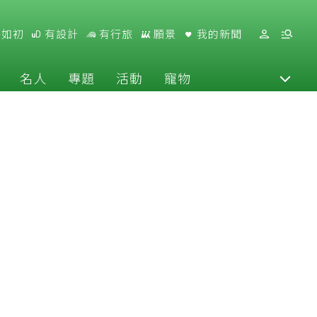
好如初
有設計
有行旅
願景
我的新聞
名人
專題
活動
寵物