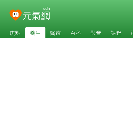
焦點
養生
醫療
百科
影音
課程