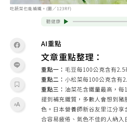
吃蔬菜也能補鐵。(圖／123RF)
聽健康
AI重點
文章重點整理：
重點一：
毛豆每100公克含有2
重點二：
小松菜每100公克含有
重點三：
油菜花含鐵量最高，每1
提到補充鐵質，多數人會想到豬
色。日本營養師新谷友里江
分享
合容易疲倦、氣色不佳的人納入