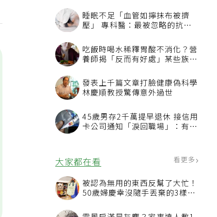
睡眠不足「血管如擰抹布被擠
壓」 專科醫：最被忽略的抗老
方法
吃飯時喝水稀釋胃酸不消化？營
養師揭「反而有好處」某些族群
才要禁
發表上千篇文章打臉健康偽科學
林慶順教授驚傳意外過世
45歲男存2千萬提早退休 接信用
卡公司通知「淚回職場」：有錢
也碰壁
看更多
大家都在看
被認為無用的東西反幫了大忙！
50歲婦慶幸沒隨手丟棄的3樣物
品