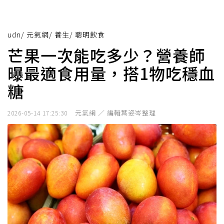
udn
/
元氣網
/
養生
/
聰明飲食
芒果一次能吃多少？營養師
曝最適食用量，搭1物吃穩血
糖
元氣網 ／ 編輯葉姿岑整理
2026-05-14 17:25:30