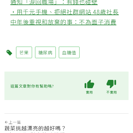
通知「淚回職場」：有錢也碰壁
‧用千元手機、拒絕社群網站 48歲社長
中年後重視和放棄的事：不為面子消費
芒果
糖尿病
血糖值
這篇文章對你有幫助嗎?
實用
不實用
上一篇
蔬菜挑越漂亮的越好嗎？