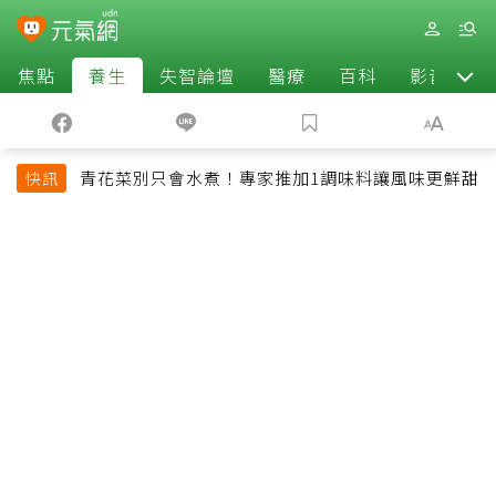
焦點
養生
失智論壇
醫療
百科
影音
青花菜別只會水煮！專家推加1調味料讓風味更鮮甜
快訊