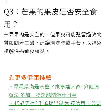
Q3：芒果的果皮是否安全食
用？
芒果果肉是安全的，但果皮可能殘留過敏物
質如間苯二酚，建議清洗時戴手套，以避免
接觸性過敏皮膚炎。
💪更多健康推薦
‧電風扇滿是灰塵？家事達人教1分鐘清
潔法 多加一物還能防髒汙附著
‧45歲男存2千萬提早退休 接信用卡公司