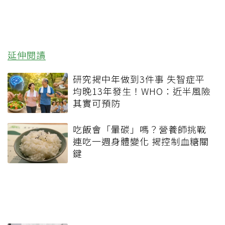
延伸閱讀
研究揭中年做到3件事 失智症平
均晚13年發生！WHO：近半風險
其實可預防
吃飯會「暈碳」嗎？營養師挑戰
連吃一週身體變化 揭控制血糖關
鍵