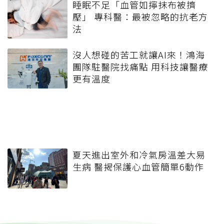
睡眠不足「血管如擰抹布被擠
壓」 專科醫：最被忽略的抗老方
法
沒人想碰的苦工就讓AI來！鴻海
團隊駐醫院找痛點 用科技讓醫療
更有溫度
夏天進出室外和冷氣房溫差大易
生病 醫揭保護心血管簡單6動作