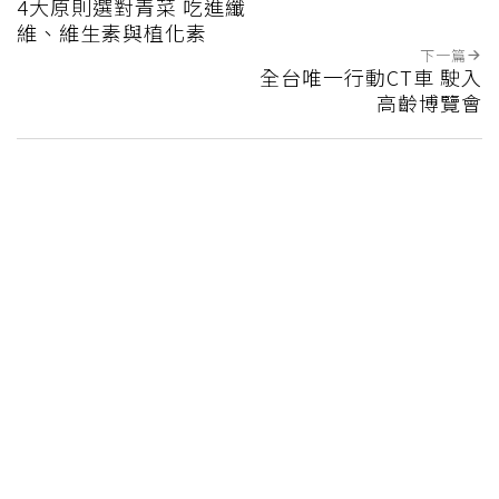
4大原則選對青菜 吃進纖
維、維生素與植化素
下一篇
全台唯一行動CT車 駛入
高齡博覽會