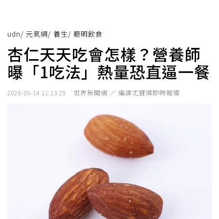
udn
/
元氣網
/
養生
/
聰明飲食
杏仁天天吃會怎樣？營養師
曝「1吃法」熱量恐直逼一餐
世界新聞網 ／ 編譯尤寶琪即時報導
2026-05-14 11:13:29