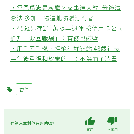
‧電風扇滿是灰塵？家事達人教1分鐘清
潔法 多加一物還能防髒汙附著
‧45歲男存2千萬提早退休 接信用卡公司
通知「淚回職場」：有錢也碰壁
‧用千元手機、拒絕社群網站 48歲社長
中年後重視和放棄的事：不為面子消費
杏仁
這篇文章對你有幫助嗎?
實用
不實用