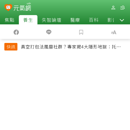
焦點
養生
失智論壇
醫療
百科
影音
真空打包法風靡社群？專家揭4大隱形地獄：托運恐
快訊
超重