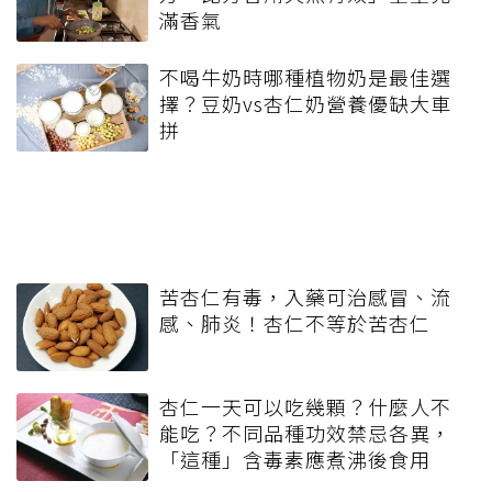
滿香氣
不喝牛奶時哪種植物奶是最佳選
擇？豆奶vs杏仁奶營養優缺大車
拼
苦杏仁有毒，入藥可治感冒、流
感、肺炎！杏仁不等於苦杏仁
杏仁一天可以吃幾顆？什麼人不
能吃？不同品種功效禁忌各異，
「這種」含毒素應煮沸後食用