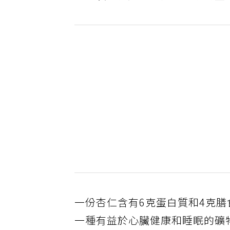
一份杏仁含有6克蛋白質和4克膳
一種有益於心臟健康和睡眠的礦