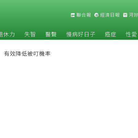
聯合報
經濟日報
河
退休力
失智
醫聲
慢病好日子
癌症
性愛
」有效降低被叮機率