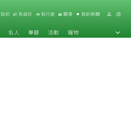
好如初
有設計
有行旅
願景
我的新聞
名人
專題
活動
寵物