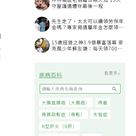
坪林獨居老翁離世無人知 13犬
守屋護遺體伴最後一程
先生走了，太太可以續領勞保年
金嗎？專家揭遺屬年金怎麼領，
看順位還要看資格
個
15歲經營之神3.9億暴富落幕 麥
以
克風少年蘇友謙：每天領700元
過日子
在
看更多
疾病百科
大腸直腸癌（大腸癌）
痔瘡
骨質疏鬆症（骨鬆）
失智症
B型肝炎（B肝）