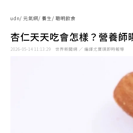
udn
/
元氣網
/
養生
/
聰明飲食
杏仁天天吃會怎樣？營養師
2026-05-14 11:13:29
世界新聞網 ／ 編譯尤寶琪即時報導