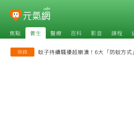
焦點
養生
醫療
百科
影音
課程
蚊子持續騷擾超崩潰！6大「防蚊方式
快訊