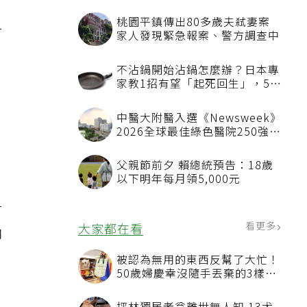
桃園平鎮傳出80多歲夫弒妻案
一
家人發現緊急報案、警方調查中
不沾鍋開始沾鍋怎麼辦？日本專
家教1招有望「起死回生」，5情
況該換新
。
中醫大附醫入選《Newsweek》
2026全球最佳綠色醫院250強
首屆評選即入榜 全台僅兩院獲
選 四葉績效指標居台灣最佳
父親節前夕 賴總統預告：18歲
以下明年每月領5,000元
對
看更多
大家都在看
鈉
被認為無用的東西反幫了大忙！
50歲婦慶幸沒隨手丟棄的3樣物
品