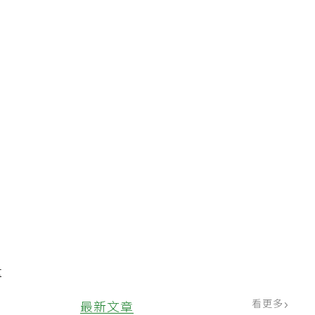
，
；
量
看更多
最新文章