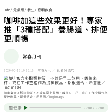
udn
/
元氣網
/
養生
/
聰明飲食
咖啡加這些效果更好！專家
推「3種搭配」養腸道、排便
更順暢
常春月刊
常春月刊 ／ 記者吳珮均
2026-05-15 10:26:18
咖啡富含多酚類物質，不論是早上飲用、飯後來一杯，或在工作空檔作為
提神飲品，都很適合。示意圖／ingimage
聽健康
00:00
/
00:00