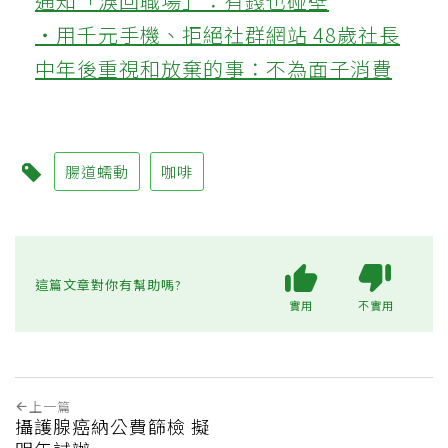
通知「淚回職場」：有錢也碰壁
‧用千元手機、拒絕社群網站 48歲社長
中年後重視和放棄的事：不為面子消費
腸道蠕動
咖啡
這篇文章對你有幫助嗎?
實用
不實用
上一篇
攝護腺癌納公費篩檢 擬