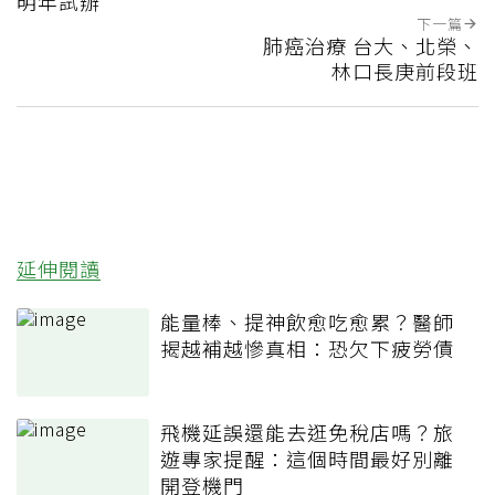
明年試辦
下一篇
肺癌治療 台大、北榮、
林口長庚前段班
延伸閱讀
能量棒、提神飲愈吃愈累？醫師
揭越補越慘真相：恐欠下疲勞債
飛機延誤還能去逛免稅店嗎？旅
遊專家提醒：這個時間最好別離
開登機門