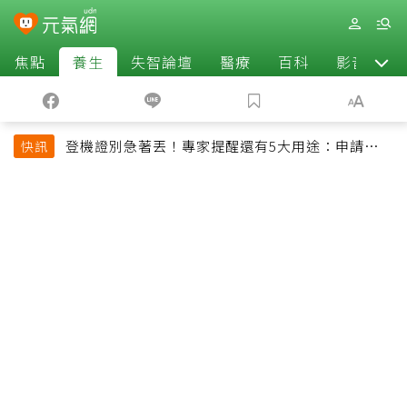
焦點
養生
失智論壇
醫療
百科
影音
登機證別急著丟！專家提醒還有5大用途：申請理
快訊
賠、補登哩程都用得到