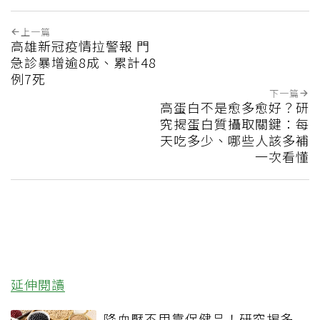
上一篇
高雄新冠疫情拉警報 門
急診暴增逾8成、累計48
例7死
下一篇
高蛋白不是愈多愈好？研
究揭蛋白質攝取關鍵：每
天吃多少、哪些人該多補
一次看懂
延伸閱讀
降血壓不用靠保健品！研究揭多