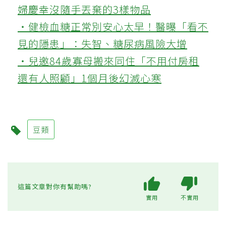
婦慶幸沒隨手丟棄的3樣物品
‧健檢血糖正常別安心太早！醫曝「看不
見的隱患」：失智、糖尿病風險大增
‧兒邀84歲寡母搬來同住「不用付房租
還有人照顧」1個月後幻滅心寒
豆類
這篇文章對你有幫助嗎?
實用
不實用