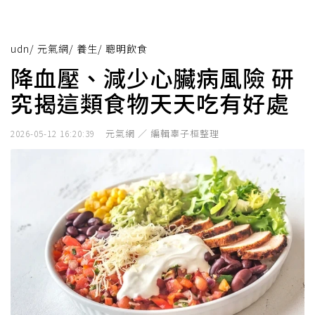
udn
/
元氣網
/
養生
/
聰明飲食
降血壓、減少心臟病風險 研
究揭這類食物天天吃有好處
元氣網 ／ 編輯辜子桓整理
2026-05-12 16:20:39