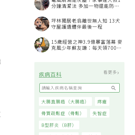
電風扇滿是灰塵？家事達人教1
分鐘清潔法 多加一物還能防髒
汙附著
坪林獨居老翁離世無人知 13犬
守屋護遺體伴最後一程
15歲經營之神3.9億暴富落幕 麥
克風少年蘇友謙：每天領700元
過日子
達
看更多
疾病百科
大腸直腸癌（大腸癌）
痔瘡
常
更
骨質疏鬆症（骨鬆）
失智症
B型肝炎（B肝）