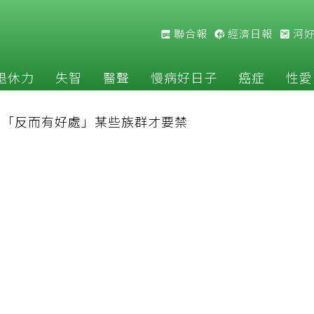
聯合報
經濟日報
河
退休力
失智
醫聲
慢病好日子
癌症
性愛
揭「反而有好處」某些族群才要禁