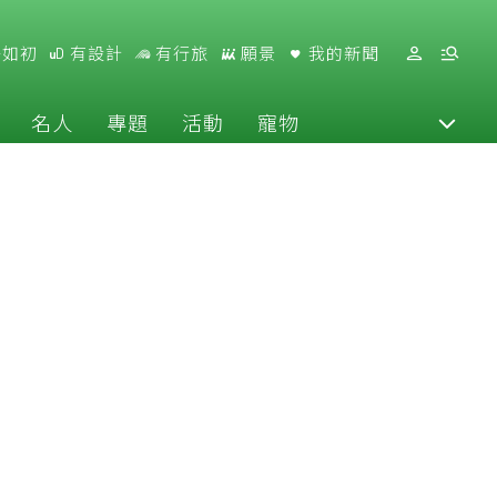
好如初
有設計
有行旅
願景
我的新聞
名人
專題
活動
寵物