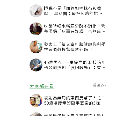
睡眠不足「血管如擰抹布被擠
壓」 專科醫：最被忽略的抗老
方法
吃飯時喝水稀釋胃酸不消化？營
養師揭「反而有好處」某些族群
才要禁
發表上千篇文章打臉健康偽科學
林慶順教授驚傳意外過世
45歲男存2千萬提早退休 接信用
卡公司通知「淚回職場」：有錢
也碰壁
看更多
大家都在看
被認為無用的東西反幫了大忙！
50歲婦慶幸沒隨手丟棄的3樣物
品