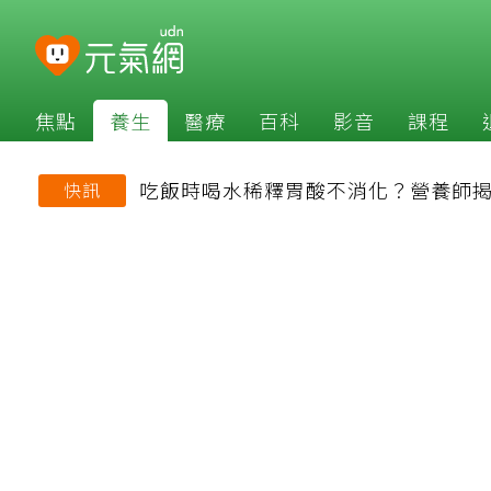
焦點
養生
醫療
百科
影音
課程
吃飯時喝水稀釋胃酸不消化？營養師
快訊