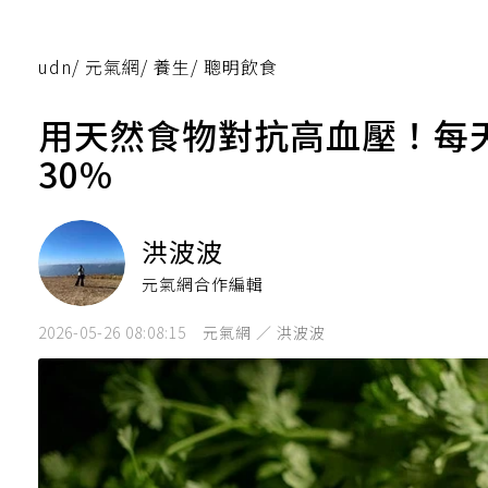
udn
/
元氣網
/
養生
/
聰明飲食
用天然食物對抗高血壓！每
30%
洪波波
元氣網合作編輯
2026-05-26 08:08:15
元氣網 ／ 洪波波