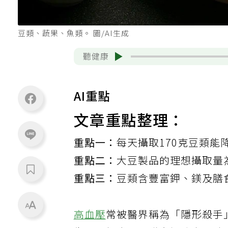
豆類、蔬果、魚類。 圖/AI生成
聽健康
AI重點
文章重點整理：
重點一：
每天攝取170克豆類能
重點二：
大豆製品的理想攝取量為
重點三：
豆類含豐富鉀、鎂及膳
高血壓
常被醫界稱為「隱形殺手