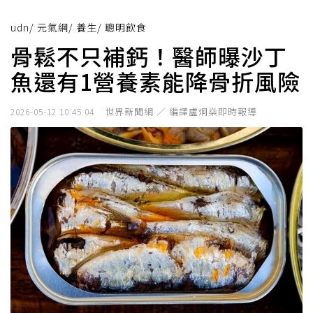
udn
/
元氣網
/
養生
/
聰明飲食
骨鬆不只補鈣！醫師曝沙丁
魚還有1營養素能降骨折風險
世界新聞網 ／ 編譯盧炯燊即時報導
2026-05-12 10:45:04