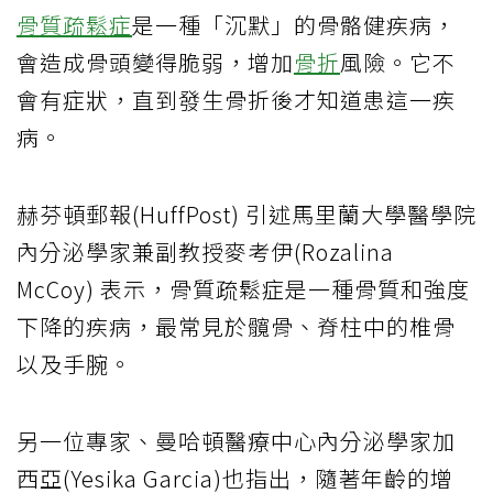
骨質疏鬆症
是一種「沉默」的骨骼健疾病，
會造成骨頭變得脆弱，增加
骨折
風險。它不
會有症狀，直到發生骨折後才知道患這一疾
病。
赫芬頓郵報(HuffPost) 引述馬里蘭大學醫學院
內分泌學家兼副教授麥考伊(Rozalina
McCoy) 表示，骨質疏鬆症是一種骨質和強度
下降的疾病，最常見於髖骨、脊柱中的椎骨
以及手腕。
另一位專家、曼哈頓醫療中心內分泌學家加
西亞(Yesika Garcia)也指出，隨著年齡的增