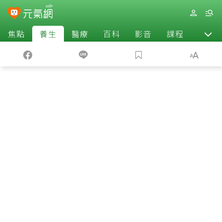
焦點
養生
醫療
百科
影音
課程
退休