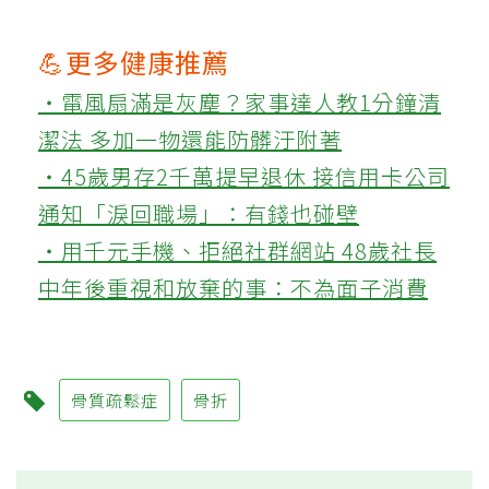
💪更多健康推薦
‧電風扇滿是灰塵？家事達人教1分鐘清
潔法 多加一物還能防髒汙附著
‧45歲男存2千萬提早退休 接信用卡公司
通知「淚回職場」：有錢也碰壁
‧用千元手機、拒絕社群網站 48歲社長
中年後重視和放棄的事：不為面子消費
骨質疏鬆症
骨折