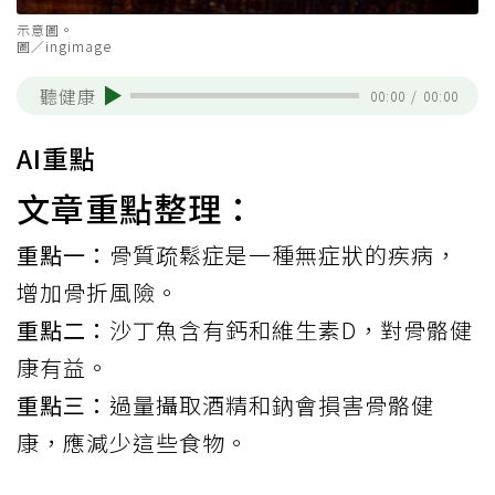
示意圖。
圖／ingimage
聽健康
00:00
/
00:00
AI重點
文章重點整理：
重點一：
骨質疏鬆症是一種無症狀的疾病，
增加骨折風險。
重點二：
沙丁魚含有鈣和維生素D，對骨骼健
康有益。
重點三：
過量攝取酒精和鈉會損害骨骼健
康，應減少這些食物。