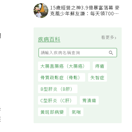
15歲經營之神3.9億暴富落幕 麥
克風少年蘇友謙：每天領700元
過日子
調
看更多
疾病百科
。
大腸直腸癌（大腸癌）
痔瘡
骨質疏鬆症（骨鬆）
失智症
B型肝炎（B肝）
，
C型肝炎（C肝）
胃潰瘍
蜂
黃斑部病變
氣喘
整