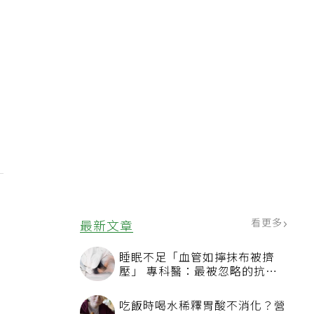
的
看更多
最新文章
睡眠不足「血管如擰抹布被擠
壓」 專科醫：最被忽略的抗老
方法
吃飯時喝水稀釋胃酸不消化？營