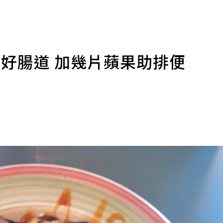
好腸道 加幾片蘋果助排便