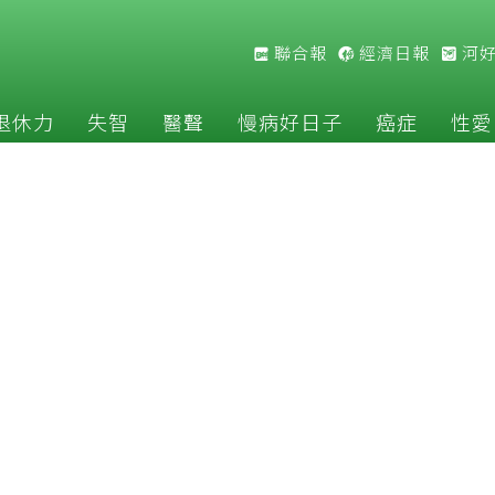
聯合報
經濟日報
河
退休力
失智
醫聲
慢病好日子
癌症
性愛