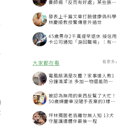
養師揭「反而有好處」某些族群
才要禁
發表上千篇文章打臉健康偽科學
林慶順教授驚傳意外過世
45歲男存2千萬提早退休 接信用
，
卡公司通知「淚回職場」：有錢
也碰壁
足
看更多
大家都在看
電風扇滿是灰塵？家事達人教1
分鐘清潔法 多加一物還能防髒
汙附著
被認為無用的東西反幫了大忙！
適
50歲婦慶幸沒隨手丟棄的3樣物
品
黃
坪林獨居老翁離世無人知 13犬
守屋護遺體伴最後一程