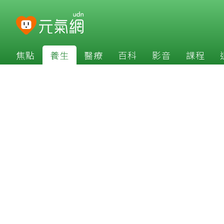
焦點
養生
醫療
百科
影音
課程