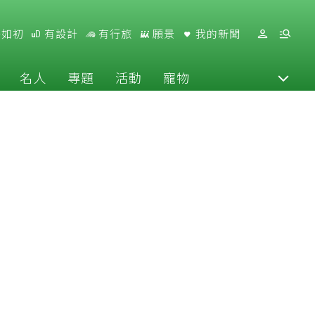
好如初
有設計
有行旅
願景
我的新聞
名人
專題
活動
寵物