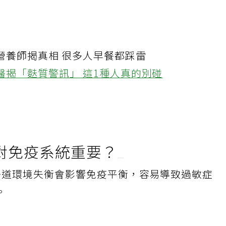
營養師揭真相 很多人早餐都踩雷
醫揭「麩質警訊」 這1種人真的別碰
對免疫系統重要？
腸道環境失衡會影響免疫平衡，容易導致過敏症
。