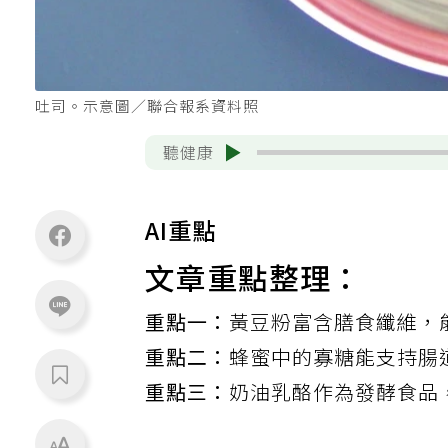
吐司。示意圖／聯合報系資料照
聽健康
AI重點
文章重點整理：
重點一：
黃豆粉富含膳食纖維，
重點二：
蜂蜜中的寡糖能支持腸
重點三：
奶油乳酪作為發酵食品