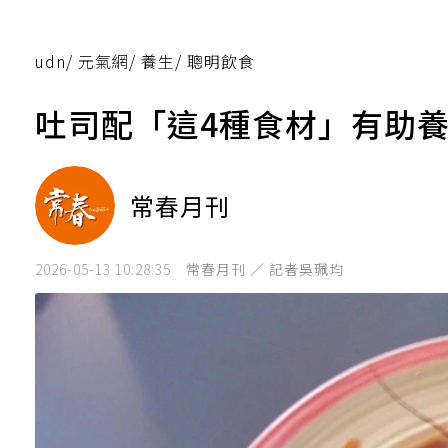
udn
/
元氣網
/
養生
/
聰明飲食
吐司配「這4種食材」有助養
常春月刊
2026-05-13 10:28:35
常春月刊 ／ 記者吳珮均