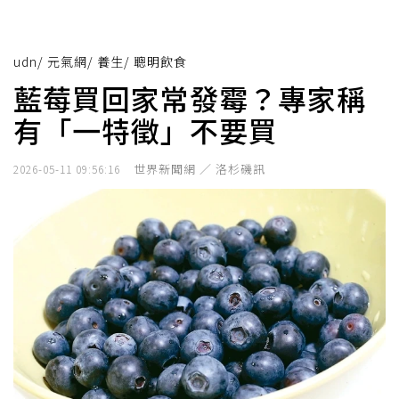
udn
/
元氣網
/
養生
/
聰明飲食
藍莓買回家常發霉？專家稱
有「一特徵」不要買
世界新聞網 ／ 洛杉磯訊
2026-05-11 09:56:16