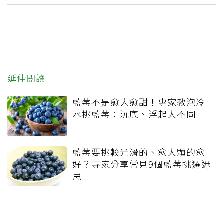
延伸閱讀
藍莓不是愈大愈甜！專家教泡冷
水挑藍莓：沉底、浮起大不同
藍莓要挑較光滑的、愈大顆的愈
好？專家分享常見9個藍莓挑選迷
思