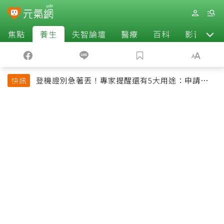
焦點
養生
失智論壇
醫療
百科
影音
登機證別急著丟！專家提醒還有5大用途：申請理
快訊
賠、補登哩程都用得到