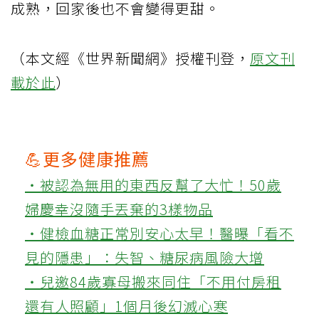
成熟，回家後也不會變得更甜。
（本文經《世界新聞網》授權刊登，
原文刊
載於此
）
💪更多健康推薦
‧被認為無用的東西反幫了大忙！50歲
婦慶幸沒隨手丟棄的3樣物品
‧健檢血糖正常別安心太早！醫曝「看不
見的隱患」：失智、糖尿病風險大增
‧兒邀84歲寡母搬來同住「不用付房租
還有人照顧」1個月後幻滅心寒