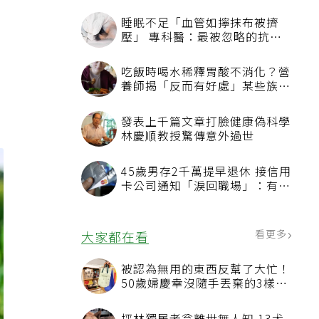
睡眠不足「血管如擰抹布被擠
壓」 專科醫：最被忽略的抗老
方法
：
吃飯時喝水稀釋胃酸不消化？營
養師揭「反而有好處」某些族群
才要禁
發表上千篇文章打臉健康偽科學
林慶順教授驚傳意外過世
45歲男存2千萬提早退休 接信用
卡公司通知「淚回職場」：有錢
也碰壁
看更多
大家都在看
被認為無用的東西反幫了大忙！
50歲婦慶幸沒隨手丟棄的3樣物
品