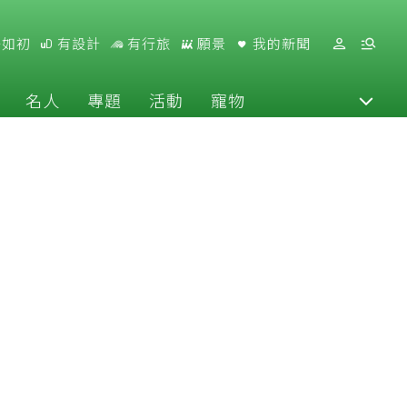
好如初
有設計
有行旅
願景
我的新聞
名人
專題
活動
寵物