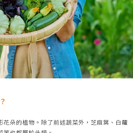
？
形花朵的植物。除了前述蔬菜外，芝麻葉、白蘿