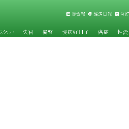
聯合報
經濟日報
河
退休力
失智
醫聲
慢病好日子
癌症
性愛