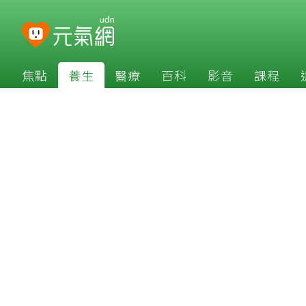
焦點
養生
醫療
百科
影音
課程