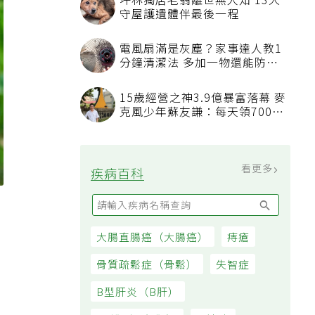
坪林獨居老翁離世無人知 13犬
守屋護遺體伴最後一程
電風扇滿是灰塵？家事達人教1
分鐘清潔法 多加一物還能防髒
汙附著
15歲經營之神3.9億暴富落幕 麥
克風少年蘇友謙：每天領700元
過日子
看更多
疾病百科
大腸直腸癌（大腸癌）
痔瘡
骨質疏鬆症（骨鬆）
失智症
B型肝炎（B肝）