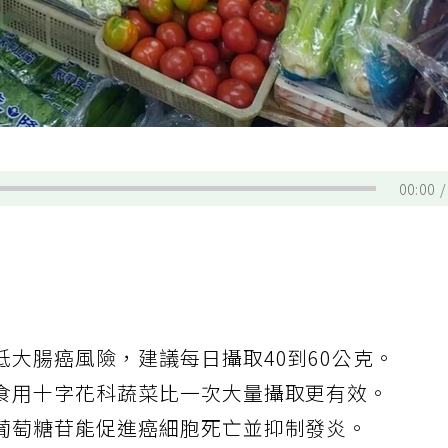
00:00
低大腸癌風險，建議每日攝取40到60公克。
食用十字花科蔬菜比一次大量攝取更有效。
葡萄糖苷能促進癌細胞死亡並抑制發炎。