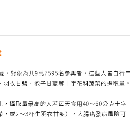
鍵
據，對象為共9萬7595名參與者，這些人皆自行
、羽衣甘藍、抱子甘藍等十字花科蔬菜的攝取量
，攝取量最高的人若每天食用40～60公克十字
菜，或2～3杯生羽衣甘藍），大腸癌發病風險可