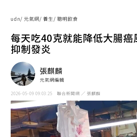
udn
/
元氣網
/
養生
/
聰明飲食
每天吃40克就能降低大腸
抑制發炎
張麒麟
元氣網編輯
2026-05-09 09:03:25
聯合新聞網 ／ 張麒麟