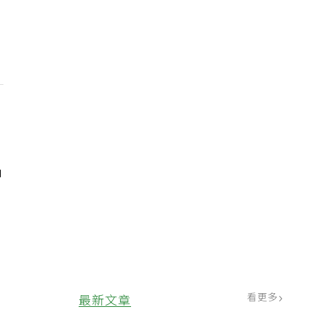
申
。
看更多
最新文章