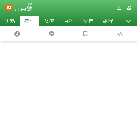
焦點
養生
醫療
百科
影音
課程
退休