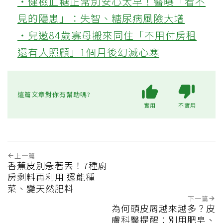
‧健檢血糖正常別安心太早！醫曝「看不
見的隱患」：失智、糖尿病風險大增
‧兒邀84歲寡母搬來同住「不用付房租
還有人照顧」1個月後幻滅心寒
這篇文章對你有幫助嗎?
實用
不實用
上一篇
香蕉皮別急著丟！7種廚
房剩料再利用 還能種
菜、變天然肥料
下一篇
為何頭皮屑越來越多？皮
膚科醫提醒：別用肥皂、