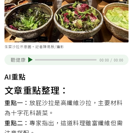
生菜沙拉示意圖。記者陳易辰/攝影
聽健康
00:00
/
00:00
AI重點
文章重點整理：
重點一：
放屁沙拉是高纖維沙拉，主要材料
為十字花科蔬菜。
重點二：
專家指出，這道料理雖富纖維但需
注意搭配。