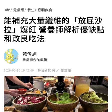
udn
/
元氣網
/
養生
/
聰明飲食
能補充大量纖維的「放屁沙
拉」爆紅 營養師解析優缺點
和改良吃法
韓啻翃
元氣網合作編輯
聯合新聞網 ／ 韓啻翃
2026-05-15 10:42:46