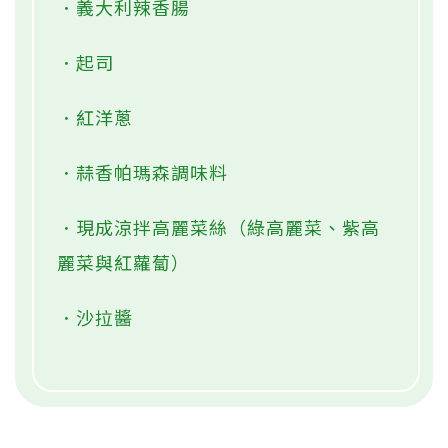
．義大利辣香腸
．起司
．紅洋蔥
．蒜香帕瑪森調味料
．現成涼拌高麗菜絲（綠高麗菜、紫高
麗菜與紅蘿蔔）
．沙拉醬