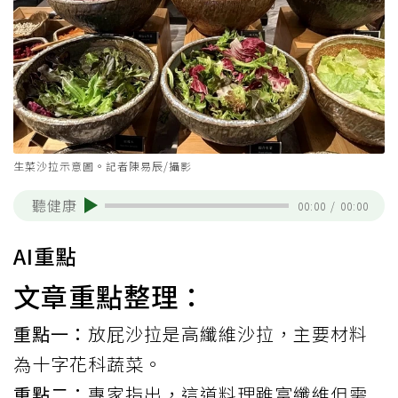
生菜沙拉示意圖。記者陳易辰/攝影
聽健康
00:00
/
00:00
AI重點
文章重點整理：
重點一：
放屁沙拉是高纖維沙拉，主要材料
為十字花科蔬菜。
重點二：
專家指出，這道料理雖富纖維但需