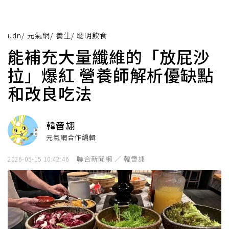
udn
/
元氣網
/
養生
/
聰明飲食
能補充大量纖維的「放屁沙
拉」爆紅 營養師解析優缺點
和改良吃法
韓啻翃
元氣網合作編輯
聯合新聞網 ／ 韓啻翃
2026-05-15 10:42:46