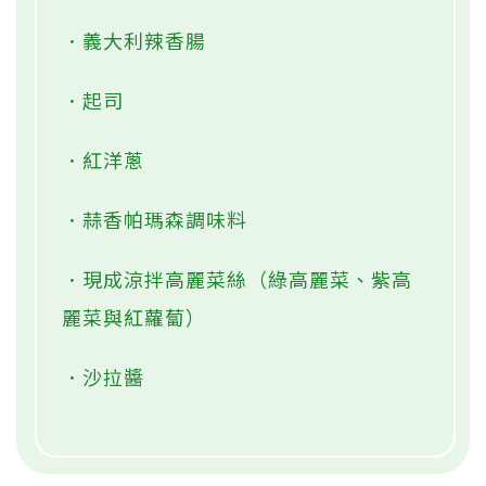
．義大利辣香腸
．起司
．紅洋蔥
．蒜香帕瑪森調味料
．現成涼拌高麗菜絲（綠高麗菜、紫高
麗菜與紅蘿蔔）
．沙拉醬