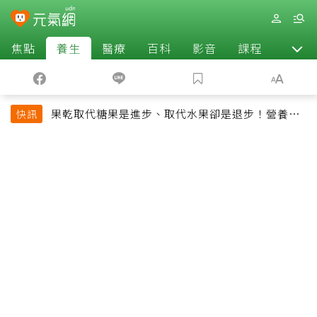
焦點
養生
醫療
百科
影音
課程
退休
果乾取代糖果是進步、取代水果卻是退步！營養師
快訊
揭果乾堅果常見健康陷阱