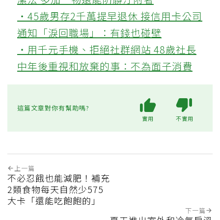
‧45歲男存2千萬提早退休 接信用卡公司
通知「淚回職場」：有錢也碰壁
‧用千元手機、拒絕社群網站 48歲社長
中年後重視和放棄的事：不為面子消費
這篇文章對你有幫助嗎?
實用
不實用
上一篇
不必忍餓也能減肥！補充
2類食物每天自然少575
大卡「還能吃飽飽的」
下一篇
夏天進出室外和冷氣房溫