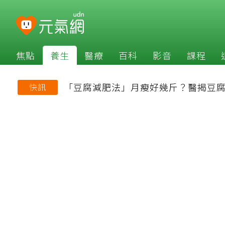
焦點
養生
醫療
百科
影音
課程
「豆腐減肥法」月瘦好幾斤？醫揭豆腐
快訊