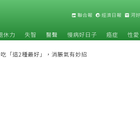
聯合報
經濟日報
河
退休力
失智
醫聲
慢病好日子
癌症
性愛
吃「這2種最好」，消脹氣有妙招