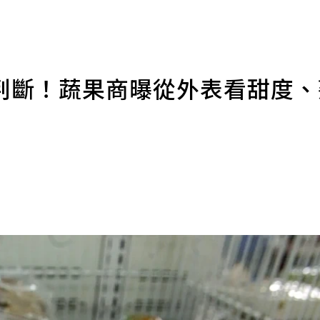
判斷！蔬果商曝從外表看甜度