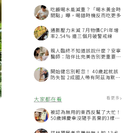
吃飯喝水能減重？「喝水黃金時
間點」曝，喝錯時機反而吃更多
通膨壓力未減 7月物價CPI年增
率2.54% 連三個月破警戒線
親人臨終不知道該說什麼？安寧
醫師：陪伴比完美告別更重要，
4句話值得及早說出口
開始健忘別輕忽！ 40歲起就該
防失智 2成國人帶有阿茲海默症
相關基因
看更多
大家都在看
被認為無用的東西反幫了大忙！
50歲婦慶幸沒隨手丟棄的3樣物
品