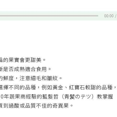
00:00
扁的果實會更甜美。
斷是否成熟適合食用。
的鮮度，注意細毛和皺紋。
選擇不同的品種，例如黃金、紅寶石較甜的品種
10年蔬果商經驗的藍髮哲（青髪のテツ）教
掌握
買到過酸或品質不佳的奇異果。