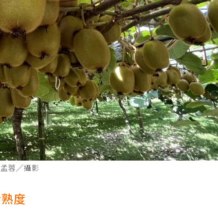
楊孟蓉╱攝影
斷熟度