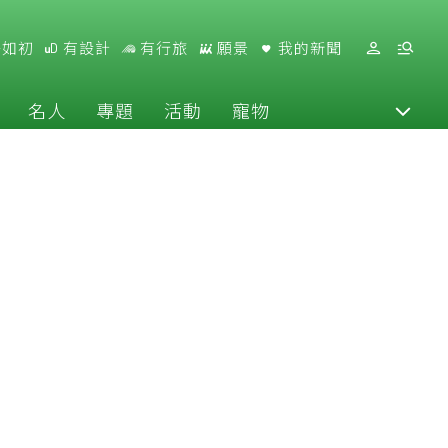
好如初
有設計
有行旅
願景
我的新聞
名人
專題
活動
寵物