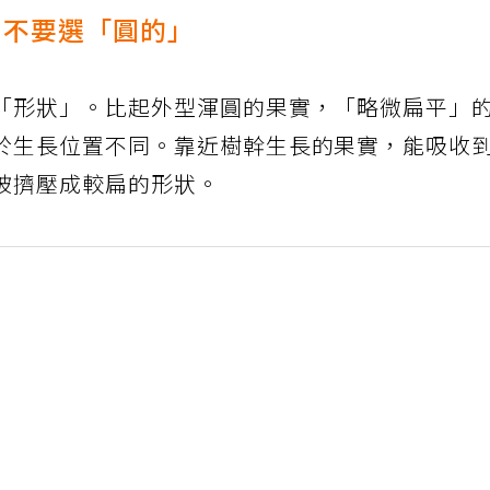
」不要選「圓的」
「形狀」。比起外型渾圓的果實，「略微扁平」
於生長位置不同。靠近樹幹生長的果實，能吸收
被擠壓成較扁的形狀。