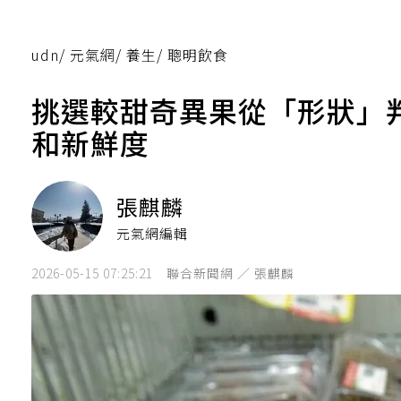
udn
/
元氣網
/
養生
/
聰明飲食
挑選較甜奇異果從「形狀」
和新鮮度
張麒麟
元氣網編輯
2026-05-15 07:25:21
聯合新聞網 ／ 張麒麟