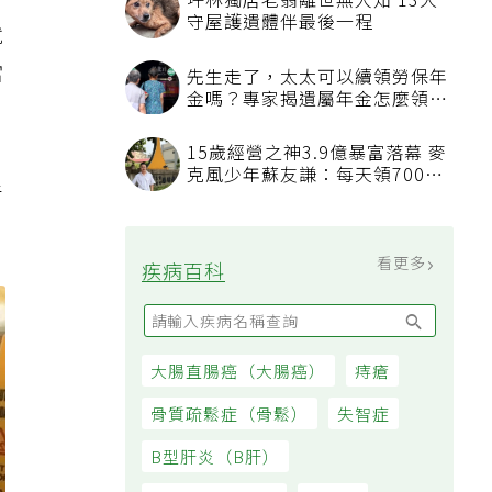
坪林獨居老翁離世無人知 13犬
守屋護遺體伴最後一程
就
當
先生走了，太太可以續領勞保年
金嗎？專家揭遺屬年金怎麼領，
看順位還要看資格
15歲經營之神3.9億暴富落幕 麥
克風少年蘇友謙：每天領700元
手
過日子
看更多
疾病百科
大腸直腸癌（大腸癌）
痔瘡
骨質疏鬆症（骨鬆）
失智症
B型肝炎（B肝）