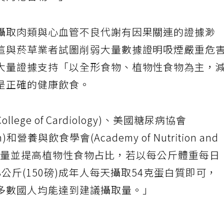
炎的化合物。」
攝取肉類與心血管不良代謝有因果關連的證據渺
這與菸草業者試圖削弱大量數據證明吸煙嚴重危
大量證據支持「以全形食物、植物性食物為主，
是正確的健康飲食。
llege of Cardiology)、美國糖尿病協會
tion)和營養與飲食學會(Academy of Nutrition and
肉類攝取量並提高植物性食物占比，若以每公斤體重每日
8公斤(150磅)成年人每天攝取54克蛋白質即可，
多數國人均能達到建議攝取量。」