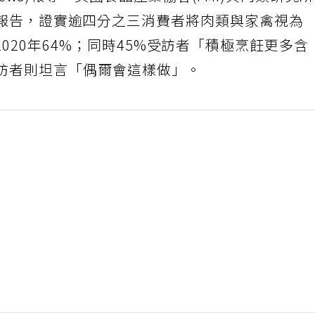
ews)報導，美國食品產業協會(FMI)與肉類研究
月公布年度報告，證實逾四分之三消費者將肉類與家禽視為
020年64%；同時45%受訪者「積極烹飪更多含
受訪者則坦言「偶爾會這樣做」。