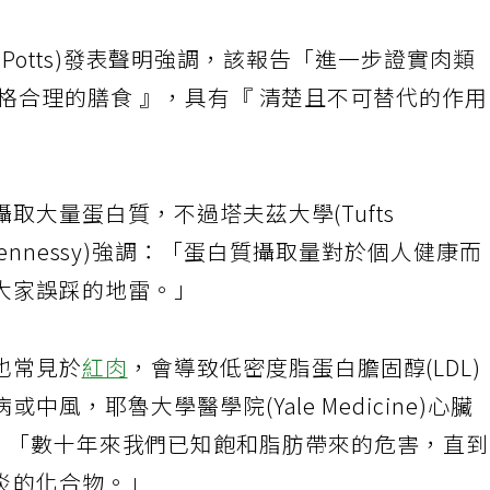
na Potts)發表聲明強調，該報告「進一步證實肉類
格合理的膳食 』，具有『 清楚且不可替代的作
取大量蛋白質，不過塔夫茲大學(Tufts
rin Hennessy)強調：「蛋白質攝取量對於個人健康而
大家誤踩的地雷。」
也常見於
紅肉
，會導致低密度脂蛋白膽固醇(LDL)
風，耶魯大學醫學院(Yale Medicine)心臟
ll)指出：「數十年來我們已知飽和脂肪帶來的危害，直