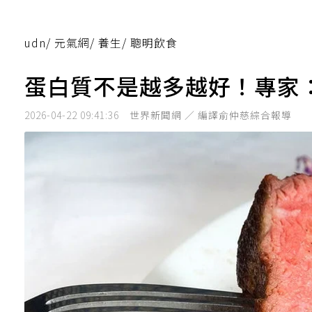
udn
/
元氣網
/
養生
/
聰明飲食
蛋白質不是越多越好！專家
2026-04-22 09:41:36
世界新聞網 ／ 編譯俞仲慈綜合報導