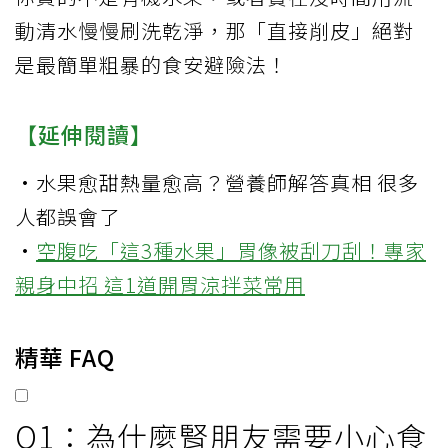
動清水慢慢刷洗乾淨，那「直接削皮」絕對
是最簡單粗暴的食安避險法！
【延伸閱讀】
·
水果愈甜熱量愈高？營養師解答真相 很多
人都誤會了
·
空腹吃「這3種水果」胃像被刮刀刮！專家
親身中招 這1道開胃涼拌菜常用
精華 FAQ
Q1：為什麼腎朋友需要小心食