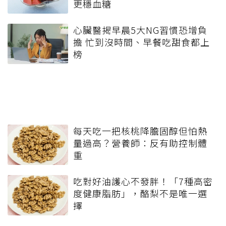
更穩血糖
心臟醫揭早晨5大NG習慣恐增負
擔 忙到沒時間、早餐吃甜食都上
榜
每天吃一把核桃降膽固醇但怕熱
量過高？營養師：反有助控制體
重
吃對好油護心不發胖！「7種高密
度健康脂肪」，酪梨不是唯一選
擇