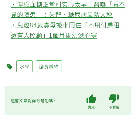
‧健檢血糖正常別安心太早！醫曝「看不
見的隱患」：失智、糖尿病風險大增
‧兒邀84歲寡母搬來同住「不用付房租
還有人照顧」1個月後幻滅心寒
水果
膳食纖維
這篇文章對你有幫助嗎?
實用
不實用