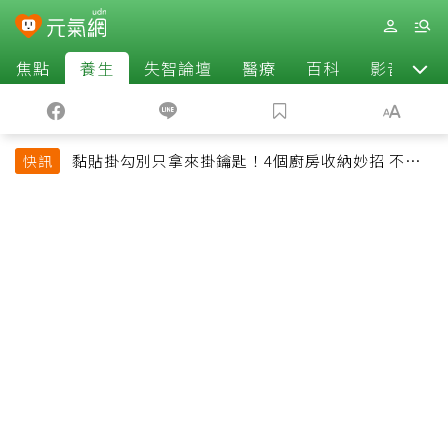
焦點
養生
失智論壇
醫療
百科
影音
黏貼掛勾別只拿來掛鑰匙！4個廚房收納妙招 不用
快訊
鑽牆也能省空間