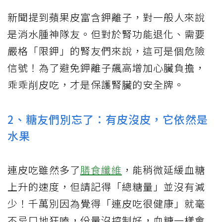
新聞提到蘋果皮富含鉀離子，對一般人來說
是消水腫神隊友。但對於腎功能退化、需要
嚴格「限鉀」的腎友們來說，這可是個危險
信號！為了避免鉀離子飆高增加心臟負擔，
乖乖削皮吃，才是保護腎臟的安全牌。
2、糖友們別忘了：有皮沒皮，它依然是
水果
連皮吃雖然多了
膳食纖維
，能稍微延緩血糖
上升的速度，但請記得「總糖量」並沒有減
少！千萬別因為覺得「連皮吃很健康」就毫
不忌口地狂嗑，份量沒控制好，血糖一樣會