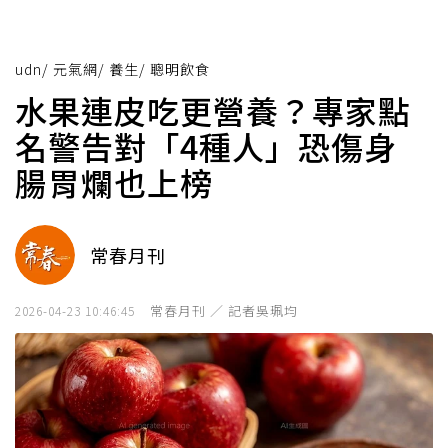
udn
/
元氣網
/
養生
/
聰明飲食
水果連皮吃更營養？專家點
名警告對「4種人」恐傷身
腸胃爛也上榜
常春月刊
常春月刊 ／ 記者吳珮均
2026-04-23 10:46:45