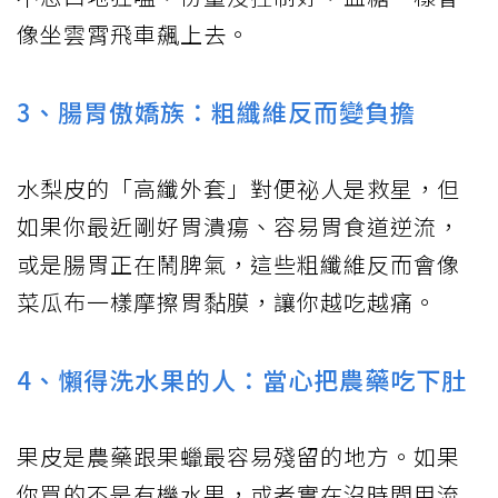
像坐雲霄飛車飆上去。
3、腸胃傲嬌族：粗纖維反而變負擔
水梨皮的「高纖外套」對便祕人是救星，但
如果你最近剛好胃潰瘍、容易胃食道逆流，
或是腸胃正在鬧脾氣，這些粗纖維反而會像
菜瓜布一樣摩擦胃黏膜，讓你越吃越痛。
4、懶得洗水果的人：當心把農藥吃下肚
果皮是農藥跟果蠟最容易殘留的地方。如果
你買的不是有機水果，或者實在沒時間用流