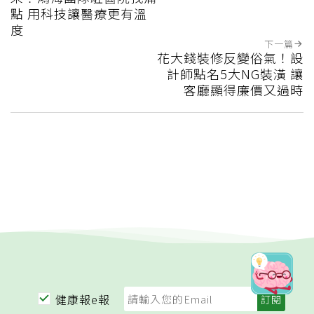
點 用科技讓醫療更有溫
度
下一篇
花大錢裝修反變俗氣！設
計師點名5大NG裝潢 讓
客廳顯得廉價又過時
健康報e報