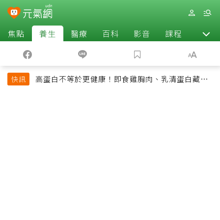
焦點
養生
醫療
百科
影音
課程
退休
高蛋白不等於更健康！即食雞胸肉、乳清蛋白藏陷
快訊
阱 醫提醒「這類人」尤其要小心