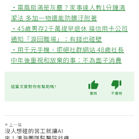
‧電風扇滿是灰塵？家事達人教1分鐘清
潔法 多加一物還能防髒汙附著
‧45歲男存2千萬提早退休 接信用卡公司
通知「淚回職場」：有錢也碰壁
‧用千元手機、拒絕社群網站 48歲社長
中年後重視和放棄的事：不為面子消費
這篇文章對你有幫助嗎?
實用
不實用
上一篇
沒人想碰的苦工就讓AI
來！鴻海團隊駐醫院找痛