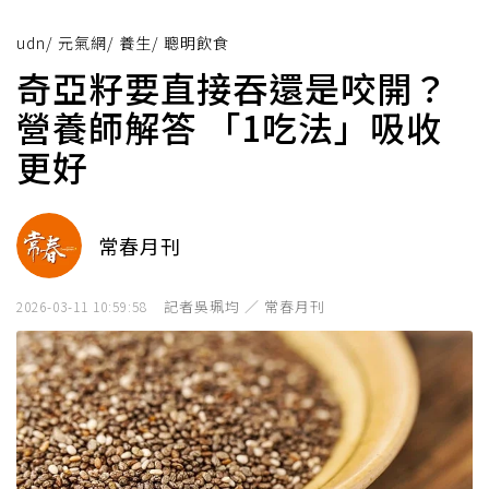
udn
/
元氣網
/
養生
/
聰明飲食
奇亞籽要直接吞還是咬開？
營養師解答 「1吃法」吸收
更好
常春月刊
記者吳珮均 ／ 常春月刊
2026-03-11 10:59:58