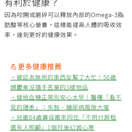
有利於健康？
因為咬開或磨碎可以釋放內部的Omega-3脂
肪酸等核心營養，這樣能提高人體的吸收效
率，達到更好的健康效果。
💪更多健康推薦
‧被認為無用的東西反幫了大忙！50歲
婦慶幸沒隨手丟棄的3樣物品
‧健檢血糖正常別安心太早！醫曝「看不
見的隱患」：失智、糖尿病風險大增
‧兒邀84歲寡母搬來同住「不用付房租
還有人照顧」1個月後幻滅心寒