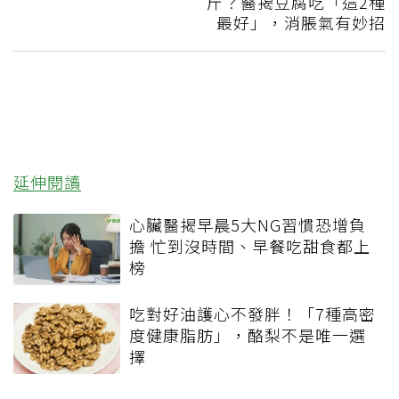
斤？醫揭豆腐吃「這2種
最好」，消脹氣有妙招
延伸閱讀
心臟醫揭早晨5大NG習慣恐增負
擔 忙到沒時間、早餐吃甜食都上
榜
吃對好油護心不發胖！「7種高密
度健康脂肪」，酪梨不是唯一選
擇