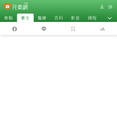
焦點
養生
醫療
百科
影音
課程
退休