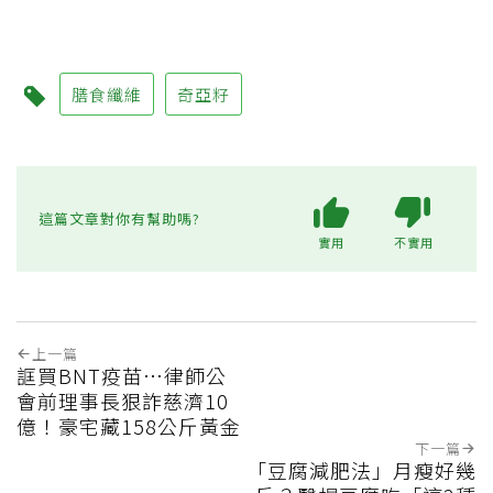
膳食纖維
奇亞籽
這篇文章對你有幫助嗎?
實用
不實用
上一篇
誆買BNT疫苗…律師公
會前理事長狠詐慈濟10
億！豪宅藏158公斤黃金
下一篇
「豆腐減肥法」月瘦好幾