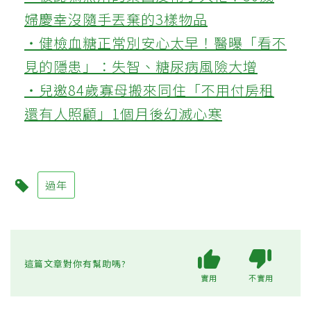
婦慶幸沒隨手丟棄的3樣物品
‧健檢血糖正常別安心太早！醫曝「看不
見的隱患」：失智、糖尿病風險大增
‧兒邀84歲寡母搬來同住「不用付房租
還有人照顧」1個月後幻滅心寒
過年
這篇文章對你有幫助嗎?
實用
不實用