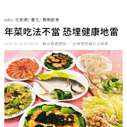
udn
/
元氣網
/
養生
/
聰明飲食
年菜吃法不當 恐埋健康地雷
聯合報健康版 ／ 記者陳雨鑫台北報導
2026-02-16 00:00:00