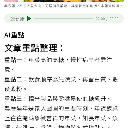
年夜飯少不了大魚大肉，可增加蔬菜類，讓營養更加均衡。本報資料照片
聽健康
00:00
/
00:00
AI重點
文章重點整理：
重點一：
年菜高油高糖，慢性病患者需注
意。
重點二：
飲食順序為先蔬菜、再蛋白質、最
後澱粉。
重點三：
糯米製品與零嘴易使血糖飆升。
農曆
過年
是家人團圓的重要時刻，年夜飯桌
上往往擺滿象徵吉祥的年菜，如長年菜、魚
類、佛跳牆、香腸、炸物與各式糕點。不