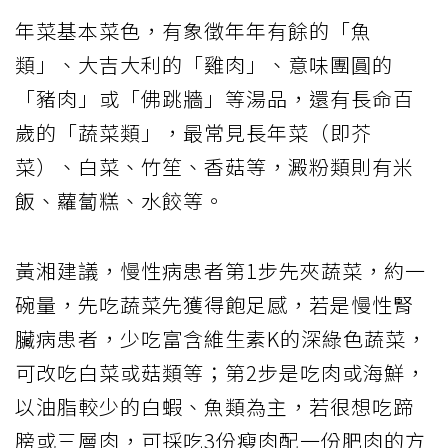
年菜基本菜色，有象徵年年有餘的「魚
類」、大吉大利的「雞肉」、意味團圓的
「豬肉」或「佛跳牆」等湯品，還有長命百
歲的「蔬菜類」，最常見長年菜（即芥
菜）、白菜、竹笙、香菇等，澱粉類則有米
飯、蘿蔔糕、水餃等。
黃湘建議，慢性病患者第1步先夾蔬菜，約一
碗量，先吃蔬菜先獲得飽足感，若是慢性腎
臟病患者，少吃富含維生素K的深綠色蔬菜，
可改吃白菜或菇類等；第2步是吃肉或海鮮，
以油脂較少的白蝦、魚類為主，若很想吃蹄
膀或三層肉，可採吃3份瘦肉配一份肥肉的方