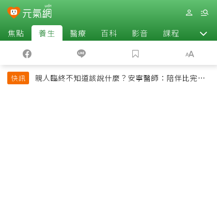
焦點
養生
醫療
百科
影音
課程
退休
親人臨終不知道該說什麼？安寧醫師：陪伴比完美
快訊
告別更重要，4句話值得及早說出口