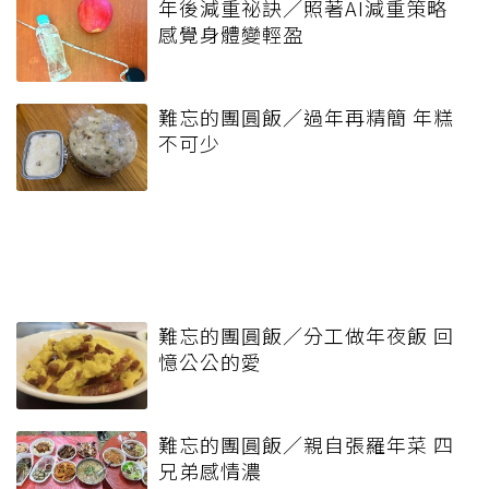
年後減重祕訣／照著AI減重策略
感覺身體變輕盈
難忘的團圓飯／過年再精簡 年糕
不可少
難忘的團圓飯／分工做年夜飯 回
憶公公的愛
難忘的團圓飯／親自張羅年菜 四
兄弟感情濃