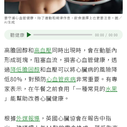
要守護心血管健康，除了運動和規律作息，飲食選擇上也更要注意。圖／
AI生成
聽健康
00:00
/
00:00
高膽固醇和
高血壓
同時出現時，會在動脈內
形成斑塊，阻塞血流，損害心血管健康，透
過
降低膽固醇
和血壓可以將心臟病的風險降
低80%，對預防
心血管疾病
非常重要。有專
家表示，在午餐之前食用「一種常見的
水果
」能幫助改善心臟健康。
根據
外媒報導
，英國心臟協會在報告中指