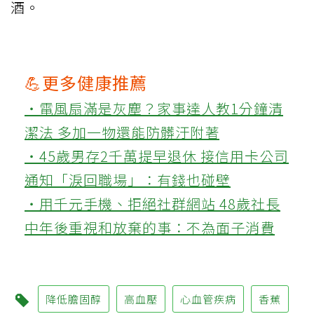
酒。
💪更多健康推薦
‧電風扇滿是灰塵？家事達人教1分鐘清
潔法 多加一物還能防髒汙附著
‧45歲男存2千萬提早退休 接信用卡公司
通知「淚回職場」：有錢也碰壁
‧用千元手機、拒絕社群網站 48歲社長
中年後重視和放棄的事：不為面子消費
降低膽固醇
高血壓
心血管疾病
香蕉