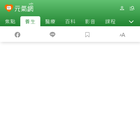
焦點
養生
醫療
百科
影音
課程
退休