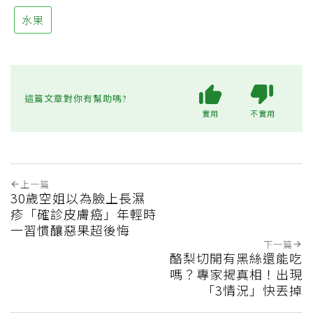
水果
這篇文章對你有幫助嗎?
實用
不實用
上一篇
30歲空姐以為臉上長濕
疹「確診皮膚癌」年輕時
一習慣釀惡果超後悔
下一篇
酪梨切開有黑絲還能吃
嗎？專家揭真相！出現
「3情況」快丟掉