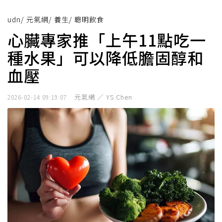
udn
/
元氣網
/
養生
/
聰明飲食
心臟專家推「上午11點吃一
種水果」可以降低膽固醇和
血壓
元氣網 ／ YS Chen
2026-02-14 09:19:07