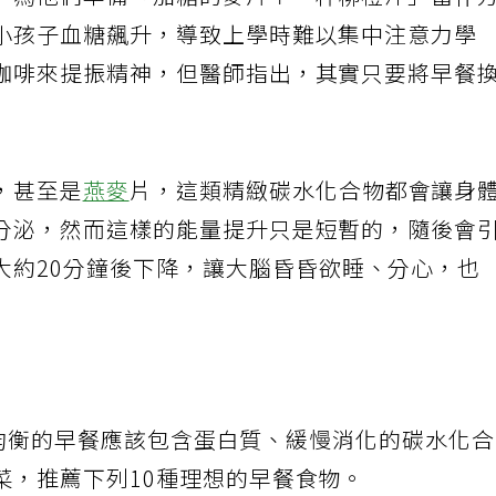
，為他們準備「加糖的麥片＋一杯柳橙汁」當作
小孩子血糖飆升，導致上學時難以集中注意力學
咖啡來提振精神，但醫師指出，其實只要將早餐
，甚至是
燕麥
片，這類精緻碳水化合物都會讓身
分泌，然而這樣的能量提升只是短暫的，隨後會
大約20分鐘後下降，讓大腦昏昏欲睡、分心，也
均衡的早餐應該包含蛋白質、緩慢消化的碳水化
菜，推薦下列10種理想的早餐食物。