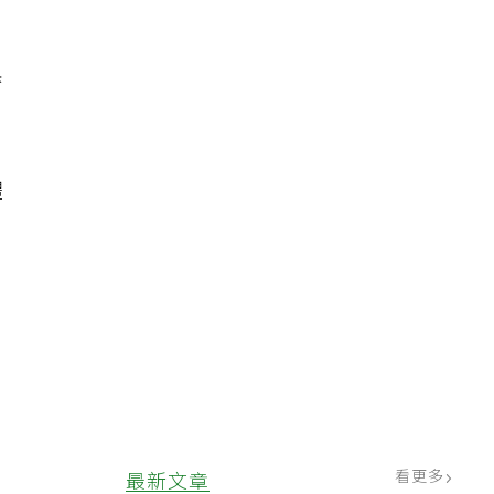
方
換
體
引
合
看更多
最新文章