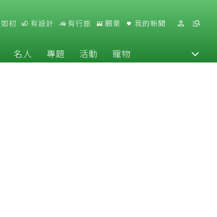
好如初
有設計
有行旅
願景
我的新聞
名人
專題
活動
寵物