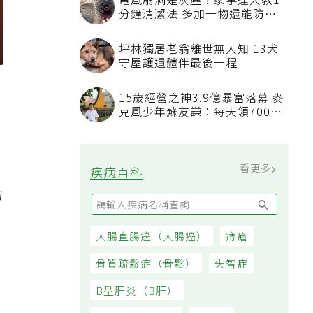
電風扇滿是灰塵？家事達人教1
分鐘清潔法 多加一物還能防髒
汙附著
坪林獨居老翁離世無人知 13犬
守屋護遺體伴最後一程
的
15歲經營之神3.9億暴富落幕 麥
克風少年蘇友謙：每天領700元
過日子
看更多
疾病百科
物
大腸直腸癌（大腸癌）
痔瘡
骨質疏鬆症（骨鬆）
失智症
B型肝炎（B肝）