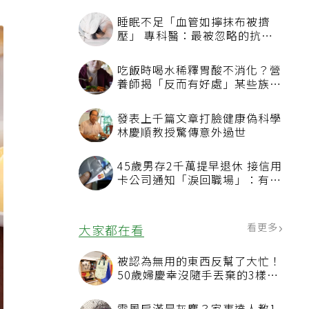
睡眠不足「血管如擰抹布被擠
壓」 專科醫：最被忽略的抗老
方法
吃飯時喝水稀釋胃酸不消化？營
養師揭「反而有好處」某些族群
才要禁
發表上千篇文章打臉健康偽科學
林慶順教授驚傳意外過世
45歲男存2千萬提早退休 接信用
卡公司通知「淚回職場」：有錢
也碰壁
看更多
大家都在看
被認為無用的東西反幫了大忙！
50歲婦慶幸沒隨手丟棄的3樣物
品