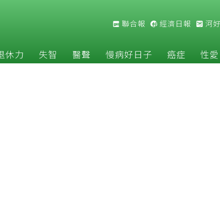
聯合報
經濟日報
河
退休力
失智
醫聲
慢病好日子
癌症
性愛