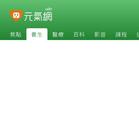
焦點
養生
醫療
百科
影音
課程