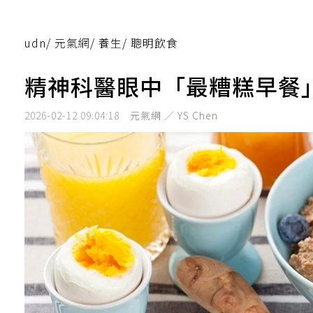
udn
/
元氣網
/
養生
/
聰明飲食
精神科醫眼中「最糟糕早餐
2026-02-12 09:04:18
元氣網 ／ YS Chen