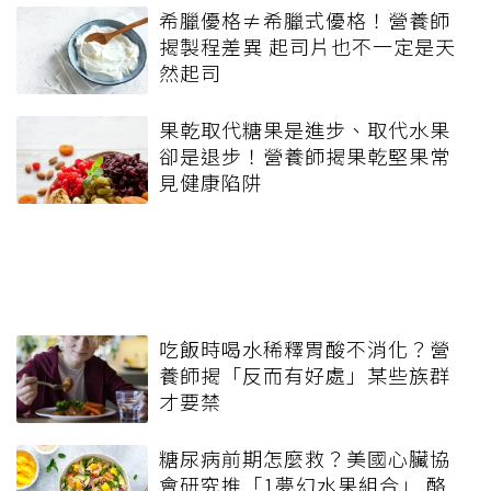
希臘優格≠希臘式優格！營養師
揭製程差異 起司片也不一定是天
然起司
果乾取代糖果是進步、取代水果
卻是退步！營養師揭果乾堅果常
見健康陷阱
吃飯時喝水稀釋胃酸不消化？營
養師揭「反而有好處」某些族群
才要禁
糖尿病前期怎麼救？美國心臟協
會研究推「1夢幻水果組合」 酪