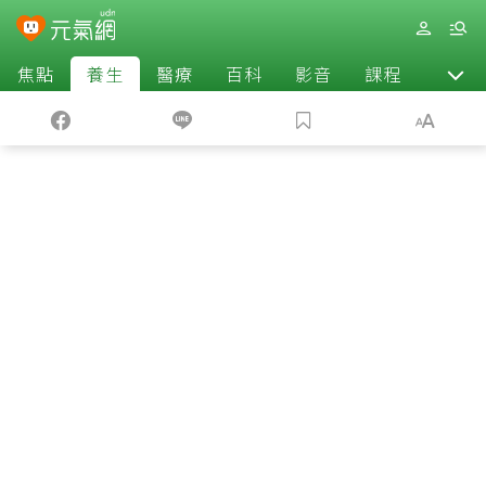
焦點
養生
醫療
百科
影音
課程
退休