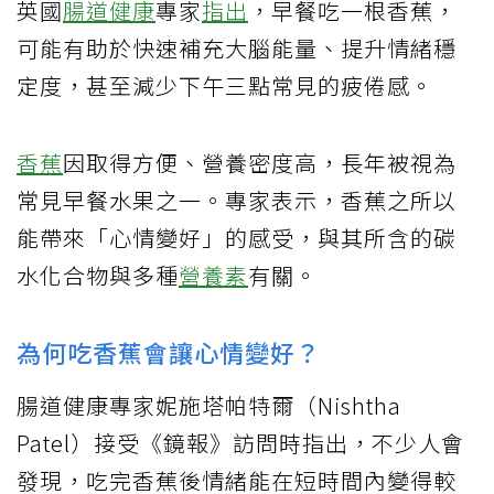
英國
腸道健康
專家
指出
，早餐吃一根香蕉，
可能有助於快速補充大腦能量、提升情緒穩
定度，甚至減少下午三點常見的疲倦感。
香蕉
因取得方便、營養密度高，長年被視為
常見早餐水果之一。專家表示，香蕉之所以
能帶來「心情變好」的感受，與其所含的碳
水化合物與多種
營養素
有關。
為何吃香蕉會讓心情變好？
腸道健康專家妮施塔帕特爾（Nishtha
Patel）接受《鏡報》訪問時指出，不少人會
發現，吃完香蕉後情緒能在短時間內變得較