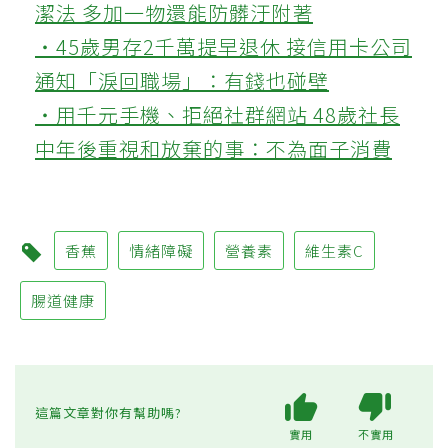
潔法 多加一物還能防髒汙附著
‧45歲男存2千萬提早退休 接信用卡公司
通知「淚回職場」：有錢也碰壁
‧用千元手機、拒絕社群網站 48歲社長
中年後重視和放棄的事：不為面子消費
香蕉
情緒障礙
營養素
維生素C
腸道健康
這篇文章對你有幫助嗎?
實用
不實用