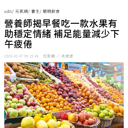
udn
/
元氣網
/
養生
/
聰明飲食
營養師揭早餐吃一款水果有
助穩定情緒 補足能量減少下
午疲倦
元氣網 ／ 洪波波
2026-02-07 09:19:46