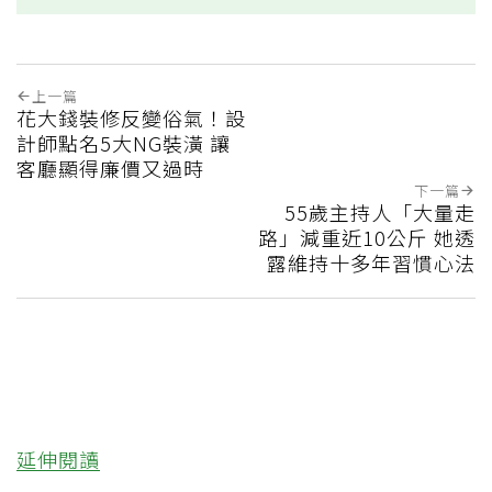
上一篇
花大錢裝修反變俗氣！設
計師點名5大NG裝潢 讓
客廳顯得廉價又過時
下一篇
55歲主持人「大量走
路」減重近10公斤 她透
露維持十多年習慣心法
延伸閱讀