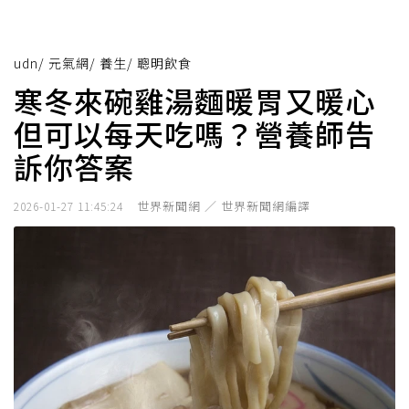
udn
/
元氣網
/
養生
/
聰明飲食
寒冬來碗雞湯麵暖胃又暖心
但可以每天吃嗎？營養師告
訴你答案
世界新聞網 ／ 世界新聞網編譯
2026-01-27 11:45:24