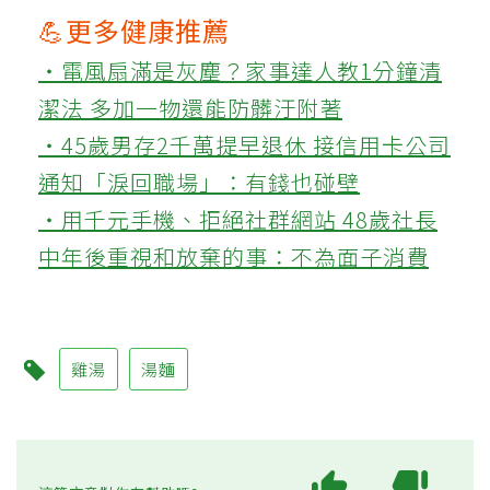
💪更多健康推薦
‧電風扇滿是灰塵？家事達人教1分鐘清
潔法 多加一物還能防髒汙附著
‧45歲男存2千萬提早退休 接信用卡公司
通知「淚回職場」：有錢也碰壁
‧用千元手機、拒絕社群網站 48歲社長
中年後重視和放棄的事：不為面子消費
雞湯
湯麵