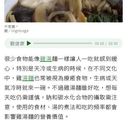
示意圖。
圖／ingimage
聽健康
00:00
/
00:00
很少食物能像
雞湯
麵一樣讓人一吃就感到暖
心，特別是天冷或生病的時候，在不同文化
中，雞
湯麵
也常被視為療癒食物，生病或天
氣冷時就來一碗。不過雞湯麵雖好吃，想每
天吃仍需謹慎，鈉和碳水化合物的攝取需注
意，使用的食材、湯的煮法和吃的頻率都會
影響雞湯麵的營養價值。