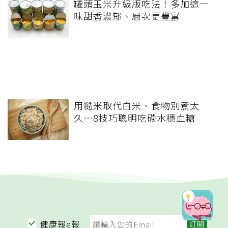
罐頭玉米升級版吃法！多加這一
味甜香濃郁、層次更豐富
用糙米取代白米、食物別煮太
久…8技巧聰明吃碳水穩血糖
健康報e報