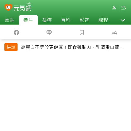
焦點
養生
醫療
百科
影音
課程
退休
高蛋白不等於更健康！即食雞胸肉、乳清蛋白藏陷
快訊
阱 醫提醒「這類人」尤其要小心