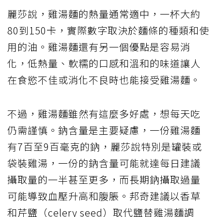
麗莎說，雞湯麵的熱量通常適中，一杯大約
80到150卡，實際數字取決於麵條的種類和使
用的油。雞湯麵還有另一個優點是容易消
化，低熱量、軟糯的口感和溫和的味道讓人
在食慾不佳或消化不良時也能接受雞湯麵。
不過，雞湯麵雖然有這麼多好處，想每天吃
仍需謹慎。鈉含量是主要疑慮，一份雞湯麵
有7百至9百毫克的鈉，麗莎說特別是罐裝或
袋裝雞湯，一份的鈉含量可能就達每日建議
攝取量的一半甚至更多，而長期鈉攝取過量
可能導致血壓升高和腹脹。邦奇建議以香草
和芹鹽（celery seed）取代鹽替雞湯麵調