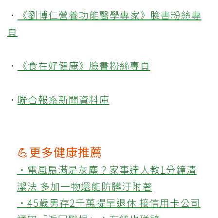
．
《劉博仁營養功能醫學專家》臉書粉絲專
頁
．
《食在好健康》臉書粉絲專頁
．
聯合報系新聞資料庫
💪更多健康推薦
‧電風扇滿是灰塵？家事達人教1分鐘清
潔法 多加一物還能防髒汙附著
‧45歲男存2千萬提早退休 接信用卡公司