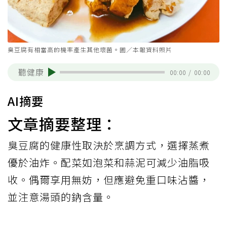
臭豆腐有相當高的機率產生其他壞菌。圖／本報資料照片
聽健康
00:00
/
00:00
AI摘要
文章摘要整理：
臭豆腐的健康性取決於烹調方式，選擇蒸煮
優於油炸。配菜如泡菜和蒜泥可減少油脂吸
收。偶爾享用無妨，但應避免重口味沾醬，
並注意湯頭的鈉含量。