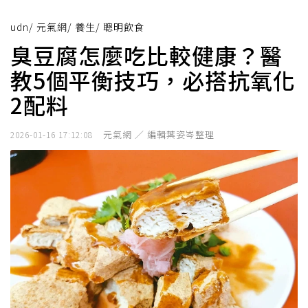
udn
/
元氣網
/
養生
/
聰明飲食
臭豆腐怎麼吃比較健康？醫
教5個平衡技巧，必搭抗氧化
2配料
元氣網 ／ 編輯葉姿岑整理
2026-01-16 17:12:08