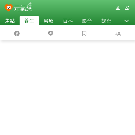
焦點
養生
醫療
百科
影音
課程
退休