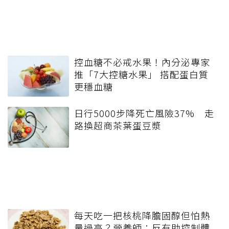
控血糖不必戒水果！內分泌專家
推「7大控糖水果」 搭配蛋白質
更穩血糖
日行5000步降死亡風險37% 走
路換超商茶葉蛋豆漿
每天吃一把核桃降膽固醇但怕熱
量過高？營養師：反有助控制體