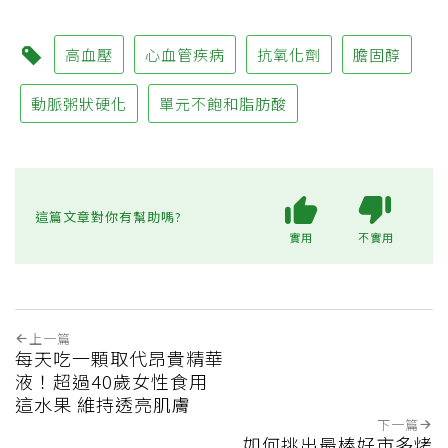
高血壓
心血管疾病
抗氧化劑
膽固醇
動脈粥狀硬化
單元不飽和脂肪酸
這篇文章對你有幫助嗎?
實用
不實用
上一篇
每天吃一顆取代昂貴精華
液！超過40歲女性食用
這水果 維持透亮肌膚
下一篇
如何挑出最棒好市多烤