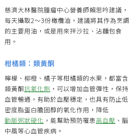
慈濟大林醫院腫瘤中心營養師賴思吟建議，
每天攝取2～3份橄欖油，建議將其作為烹調
的主要用油，或是用來拌沙拉、沾麵包食
用。
柑橘類：類黃酮
檸檬、柳橙、橘子等柑橘類的水果，都富含
類黃酮
抗氧化劑
，可以增加血管彈性，保持
血管暢通，有助於血壓穩定，也具有防止低
密度脂蛋白膽固醇的氧化作用，降低
動脈粥狀硬化
，能幫助預防罹患
高血壓
、腦
中風等心血管疾病。