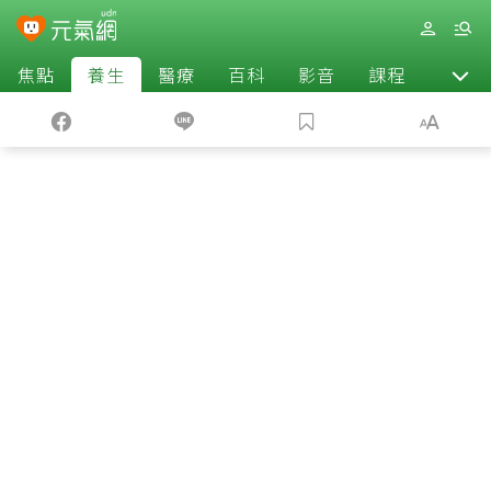
焦點
養生
醫療
百科
影音
課程
退休