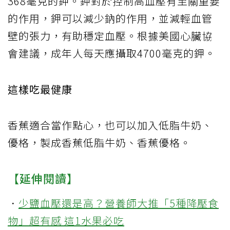
368毫克的鉀。鉀對於控制高血壓有至關重要
的作用，鉀可以減少鈉的作用，並減輕血管
壁的張力，有助穩定血壓。根據美國心臟協
會建議，成年人每天應攝取4700毫克的鉀。
這樣吃最健康
香蕉適合當作點心，也可以加入低脂牛奶、
優格，製成香蕉低脂牛奶、香蕉優格。
【延伸閱讀】
．
少鹽血壓還是高？營養師大推「5種降壓食
物」超有感 這1水果必吃