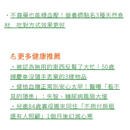
．
不靠藥也能穩血壓！營養師點名3種天然食
材 吃對方式效果更好
💪更多健康推薦
‧被認為無用的東西反幫了大忙！50歲
婦慶幸沒隨手丟棄的3樣物品
‧健檢血糖正常別安心太早！醫曝「看不
見的隱患」：失智、糖尿病風險大增
‧兒邀84歲寡母搬來同住「不用付房租
還有人照顧」1個月後幻滅心寒