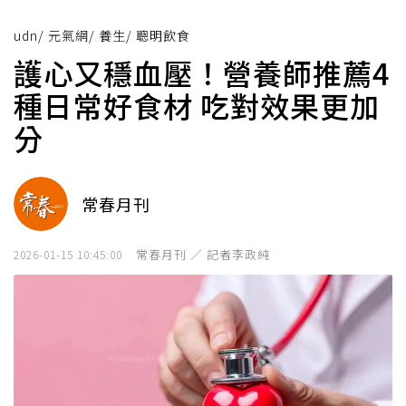
udn
/
元氣網
/
養生
/
聰明飲食
護心又穩血壓！營養師推薦4
種日常好食材 吃對效果更加
分
常春月刊
常春月刊 ／ 記者李政純
2026-01-15 10:45:00