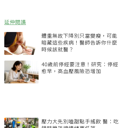
延伸閱讀
體重無故下降別只當變瘦，可能
暗藏這些疾病！醫師告訴你什麼
時候該就醫？
40歲前停經要注意！研究：停經
愈早，高血壓風險恐增加
壓力大先別嗑甜點手搖飲 醫：吃