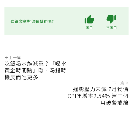
這篇文章對你有幫助嗎?
實用
不實用
上一篇
吃飯喝水能減重？「喝水
黃金時間點」曝，喝錯時
機反而吃更多
下一篇
通膨壓力未減 7月物價
CPI年增率2.54% 連三個
月破警戒線