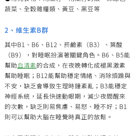
蔬菜、全穀雜糧類、黃豆、黑豆等
2、維生素B群
其中B1、B6、B12、菸鹼素（B3）、葉酸
（B9），對睡眠扮演著關鍵角色。B6、B5能
幫助
血清素
的合成，在夜晚轉化成褪黑激素
幫助睡眠；B12能幫助穩定情緒、消除煩躁與
不安，缺乏會導致生理時鐘紊亂；B3能穩定
神經系統，延長快速動眼期，減少夜間醒來
的次數，缺乏則易焦慮、易怒、睡不好；B1
則可以幫助大腦在睡覺時真正的放鬆。