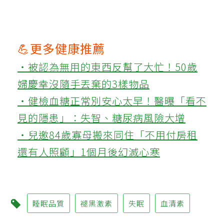
💪更多健康推薦
‧被認為無用的東西反幫了大忙！50歲
婦慶幸沒隨手丟棄的3樣物品
‧健檢血糖正常別安心太早！醫曝「看不
見的隱患」：失智、糖尿病風險大增
‧兒邀84歲寡母搬來同住「不用付房租
還有人照顧」1個月後幻滅心寒
睡眠品質
褪黑激素
失眠
血清素