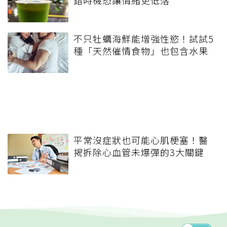
錯時機恐讓情緒更低落
不只牡蠣海鮮能增強性慾！試試5
種「天然催情食物」也包含水果
平常沒症狀也可能心肌梗塞！醫
揭拆除心血管未爆彈的3大關鍵