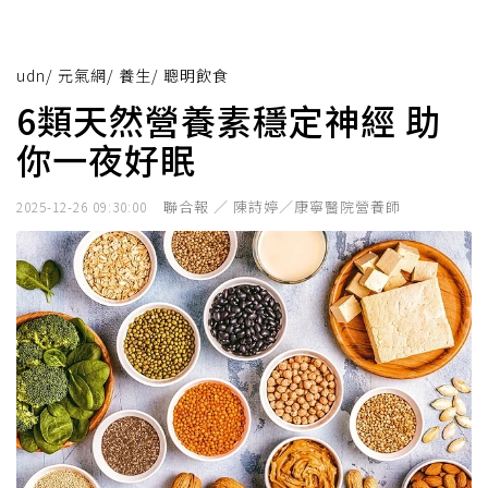
udn
/
元氣網
/
養生
/
聰明飲食
6類天然營養素穩定神經 助
你一夜好眠
聯合報 ／ 陳詩婷／康寧醫院營養師
2025-12-26 09:30:00