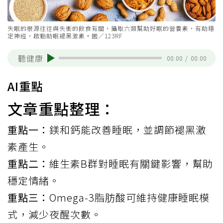
失眠的根源往往與失衡的飲食有關，攝取六類幫助好眠的營養素，有助穩
定神經，啟動助眠褪黑激素。圖／123RF
聽健康
00:00
/
00:00
AI重點
文章重點整理：
重點一：
鎂和鈣能改善睡眠，並調節褪黑激
素產生。
重點二：
維生素B群對睡眠有關鍵影響，幫助
穩定情緒。
重點三：
Omega-3脂肪酸可維持健康睡眠模
式，減少夜醒次數。