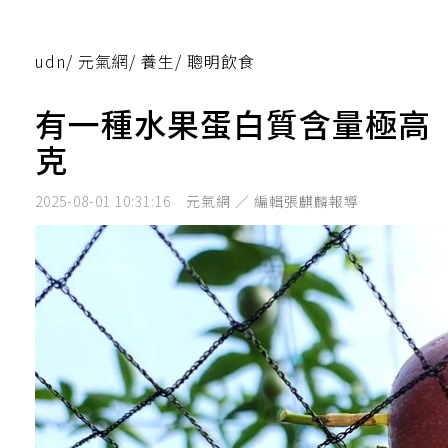
udn
/
元氣網
/
養生
/
聰明飲食
有一種水果蛋白質含量極高
克
2025-08-01 10:31:16
元氣網 ／ 編輯張麒麟報導