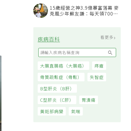
15歲經營之神3.9億暴富落幕 麥
克風少年蘇友謙：每天領700元
過日子
看更多
疾病百科
大腸直腸癌（大腸癌）
痔瘡
骨質疏鬆症（骨鬆）
失智症
B型肝炎（B肝）
C型肝炎（C肝）
胃潰瘍
黃斑部病變
氣喘