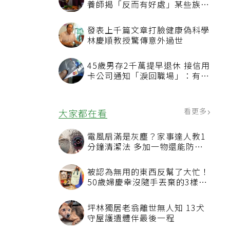
養師揭「反而有好處」某些族群
才要禁
發表上千篇文章打臉健康偽科學
林慶順教授驚傳意外過世
45歲男存2千萬提早退休 接信用
卡公司通知「淚回職場」：有錢
也碰壁
看更多
大家都在看
電風扇滿是灰塵？家事達人教1
分鐘清潔法 多加一物還能防髒
汙附著
被認為無用的東西反幫了大忙！
50歲婦慶幸沒隨手丟棄的3樣物
品
坪林獨居老翁離世無人知 13犬
守屋護遺體伴最後一程