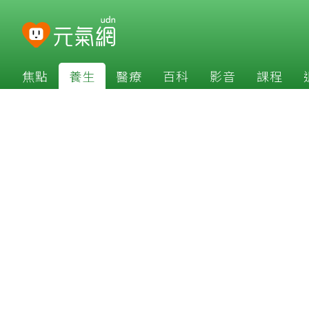
焦點
養生
醫療
百科
影音
課程