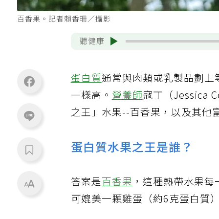
百香果。記者賴香珊／攝影
聽健康
蛋白質
通常與肉類或乳製品劃上
一樣高。
營養師
寇丁（Jessica C
之王」水果--百香果，以及其他
蛋白質水果之王是誰？
答案是
百香果
，這種熱帶水果每
可媲美一顆雞蛋（約6克蛋白質