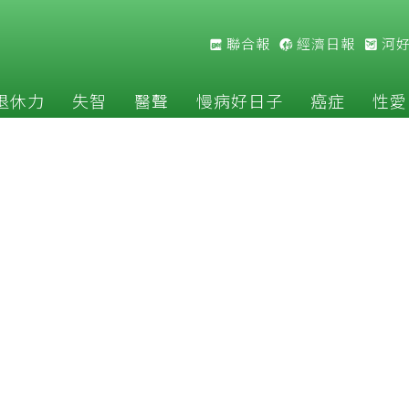
聯合報
經濟日報
河
退休力
失智
醫聲
慢病好日子
癌症
性愛