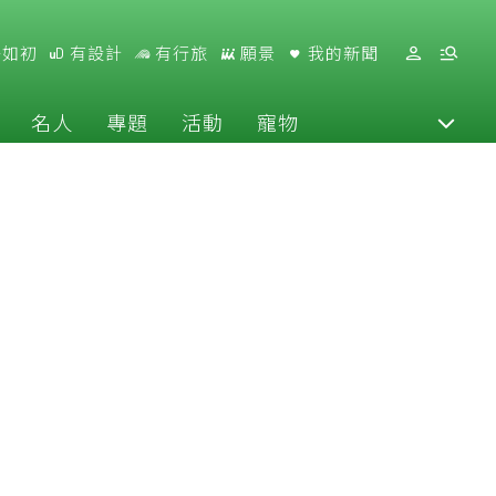
好如初
有設計
有行旅
願景
我的新聞
名人
專題
活動
寵物