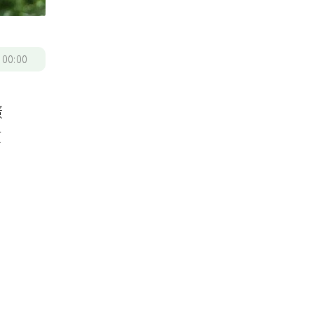
/
00:00
蛋
質