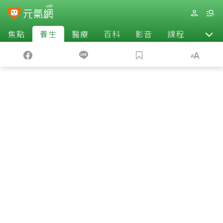
焦點
養生
醫療
百科
影音
課程
退休