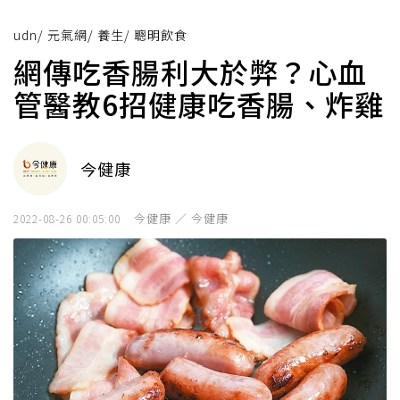
udn
/
元氣網
/
養生
/
聰明飲食
網傳吃香腸利大於弊？心血
管醫教6招健康吃香腸、炸雞
今健康
今健康 ／ 今健康
2022-08-26 00:05:00