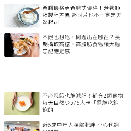
希臘優格≠希臘式優格！營養師
揭製程差異 起司片也不一定是天
然起司
不餓也想吃，問題出在哪裡？長
期攝取高糖、高脂肪食物讓大腦
忘記飽足感
不必忍餓也能減肥！補充2類食物
每天自然少575大卡「還能吃飽
飽的」
近5成中年人腹部肥胖 小心代謝