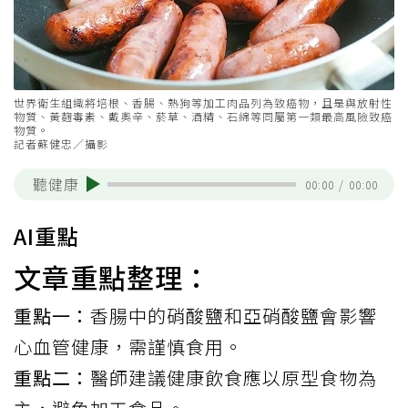
世界衛生組織將培根、香腸、熱狗等加工肉品列為致癌物，且是與放射性
物質、黃麴毒素、戴奧辛、菸草、酒精、石綿等同屬第一類最高風險致癌
物質。
記者蘇健忠／攝影
聽健康
00:00
/
00:00
AI重點
文章重點整理：
重點一：
香腸中的硝酸鹽和亞硝酸鹽會影響
心血管健康，需謹慎食用。
重點二：
醫師建議健康飲食應以原型食物為