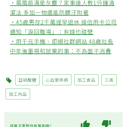
‧電風扇滿是灰塵？家事達人教1分鐘清
潔法 多加一物還能防髒汙附著
‧45歲男存2千萬提早退休 接信用卡公司
通知「淚回職場」：有錢也碰壁
‧用千元手機、拒絕社群網站 48歲社長
中年後重視和放棄的事：不為面子消費
亞硝酸鹽
心血管疾病
加工食品
三高
加工肉品
這篇文章對你有幫助嗎?