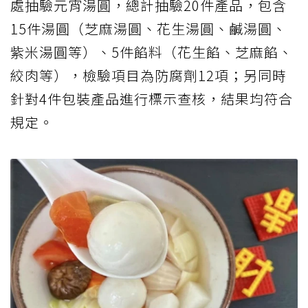
處抽驗元宵湯圓，總計抽驗20件產品，包含
15件湯圓（芝麻湯圓、花生湯圓、鹹湯圓、
紫米湯圓等）、5件餡料（花生餡、芝麻餡、
絞肉等），檢驗項目為防腐劑12項；另同時
針對4件包裝產品進行標示查核，結果均符合
規定。