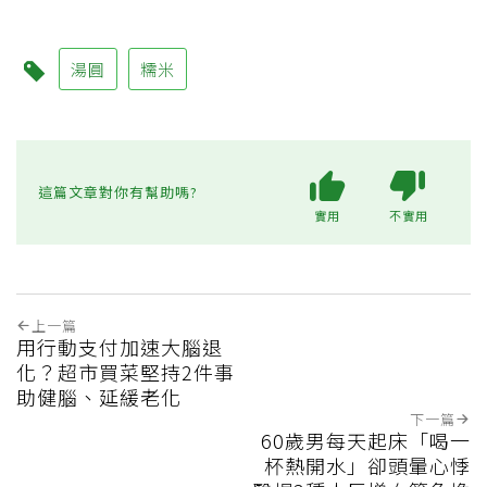
湯圓
糯米
這篇文章對你有幫助嗎?
實用
不實用
上一篇
用行動支付加速大腦退
化？超市買菜堅持2件事
助健腦、延緩老化
下一篇
60歲男每天起床「喝一
杯熱開水」卻頭暈心悸