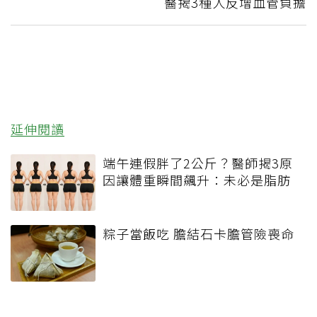
醫揭3種人反增血管負擔
延伸閱讀
端午連假胖了2公斤？醫師揭3原
因讓體重瞬間飆升：未必是脂肪
粽子當飯吃 膽結石卡膽管險喪命