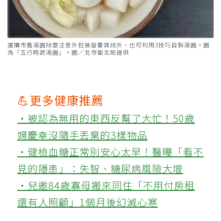
選購市售湯圓除要注意外包裝營養資訊外，也可利用3技巧自製湯圓。圖
為「五行時蔬湯圓」。圖／北市衛生局提供
💪更多健康推薦
‧被認為無用的東西反幫了大忙！50歲
婦慶幸沒隨手丟棄的3樣物品
‧健檢血糖正常別安心太早！醫曝「看不
見的隱患」：失智、糖尿病風險大增
‧兒邀84歲寡母搬來同住「不用付房租
還有人照顧」1個月後幻滅心寒