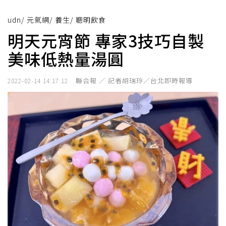
udn
/
元氣網
/
養生
/
聰明飲食
明天元宵節 專家3技巧自製
美味低熱量湯圓
聯合報 ／ 記者胡瑞玲／台北即時報導
2022-02-14 14:17:12