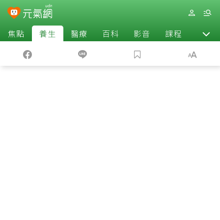
焦點
養生
醫療
百科
影音
課程
退休