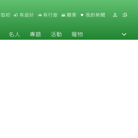
好如初
有設計
有行旅
願景
我的新聞
名人
專題
活動
寵物