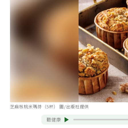
芝麻核桃米瑪芬（5杯） 圖/出版社提供
聽健康