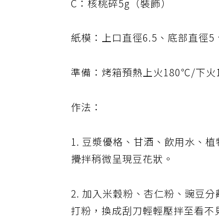
C：核桃碎5g（裝飾）
紙模：上口直徑6.5、底部直徑5
準備：烤箱預熱上火180℃/下火1
作法：
1. 豆漿優格、甘酒、飲用水、
攪拌稍微呈現豆花狀。
2. 加入米穀粉、杏仁粉、豌豆