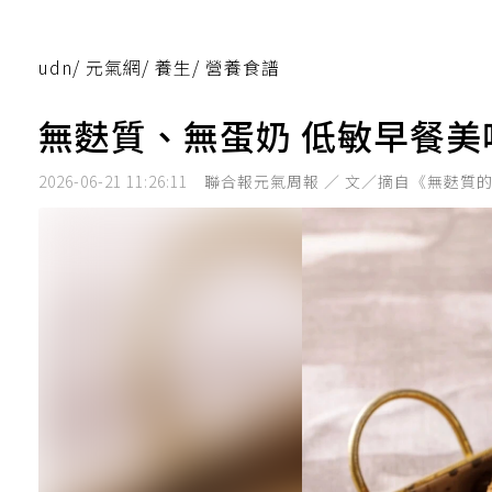
udn
/
元氣網
/
養生
/
營養食譜
無麩質、無蛋奶 低敏早餐美
2026-06-21 11:26:11
聯合報元氣周報 ／ 文／摘自《無麩質