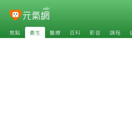
焦點
養生
醫療
百科
影音
課程