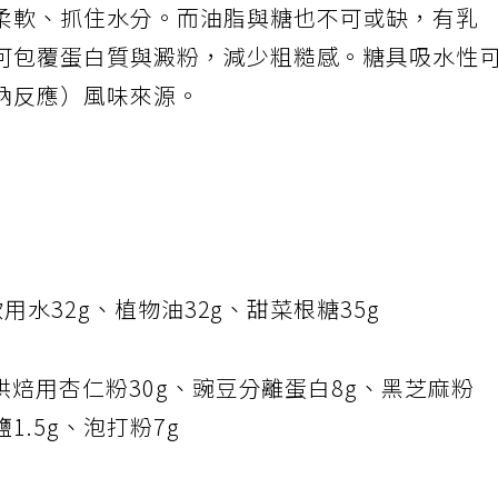
柔軟、抓住水分。而油脂與糖也不可或缺，有乳
可包覆蛋白質與澱粉，減少粗糙感。糖具吸水性
納反應）風味來源。
飲用水32g、植物油32g、甜菜根糖35g
烘焙用杏仁粉30g、豌豆分離蛋白8g、黑芝麻粉
1.5g、泡打粉7g