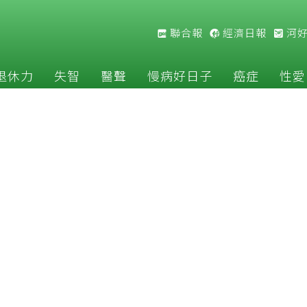
聯合報
經濟日報
河
退休力
失智
醫聲
慢病好日子
癌症
性愛