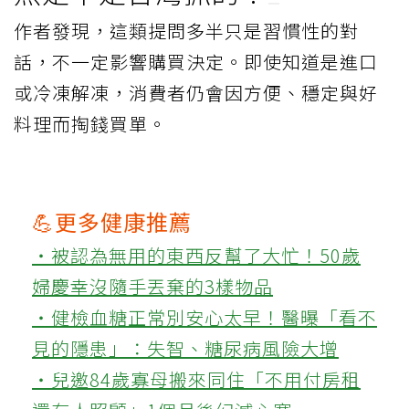
作者發現，這類提問多半只是習慣性的對
話，不一定影響購買決定。即使知道是進口
或冷凍解凍，消費者仍會因方便、穩定與好
料理而掏錢買單。
💪更多健康推薦
‧被認為無用的東西反幫了大忙！50歲
婦慶幸沒隨手丟棄的3樣物品
‧健檢血糖正常別安心太早！醫曝「看不
見的隱患」：失智、糖尿病風險大增
‧兒邀84歲寡母搬來同住「不用付房租