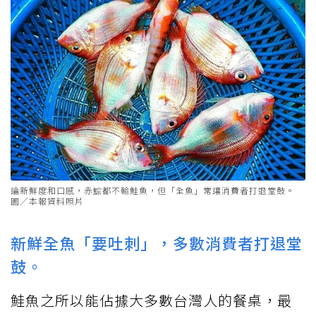
論新鮮度和口感，赤鯮都不輸鮭魚，但「全魚」常讓消費者打退堂鼓。
圖／本報資料照片
新鮮全魚「要吐刺」，多數消費者打退堂
鼓。
鮭魚之所以能佔據大多數台灣人的餐桌，最