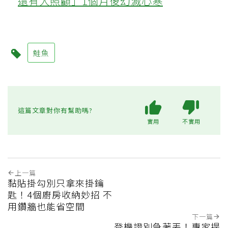
還有人照顧」1個月後幻滅心寒
鮭魚
這篇文章對你有幫助嗎?
實用
不實用
上一篇
黏貼掛勾別只拿來掛鑰
匙！4個廚房收納妙招 不
用鑽牆也能省空間
下一篇
登機證別急著丟！專家提