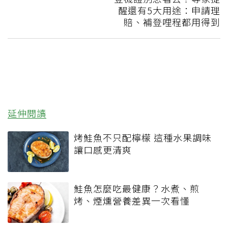
醒還有5大用途：申請理
賠、補登哩程都用得到
延伸閱讀
烤鮭魚不只配檸檬 這種水果調味
讓口感更清爽
鮭魚怎麼吃最健康？水煮、煎
烤、煙燻營養差異一次看懂