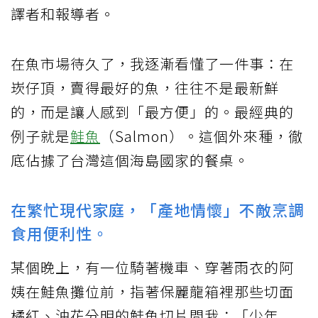
譯者和報導者。
在魚市場待久了，我逐漸看懂了一件事：在
崁仔頂，賣得最好的魚，往往不是最新鮮
的，而是讓人感到「最方便」的。最經典的
例子就是
鮭魚
（Salmon）。這個外來種，徹
底佔據了台灣這個海島國家的餐桌。
在繁忙現代家庭，「產地情懷」不敵烹調
食用便利性。
某個晚上，有一位騎著機車、穿著雨衣的阿
姨在鮭魚攤位前，指著保麗龍箱裡那些切面
橘紅、油花分明的鮭魚切片問我：「少年