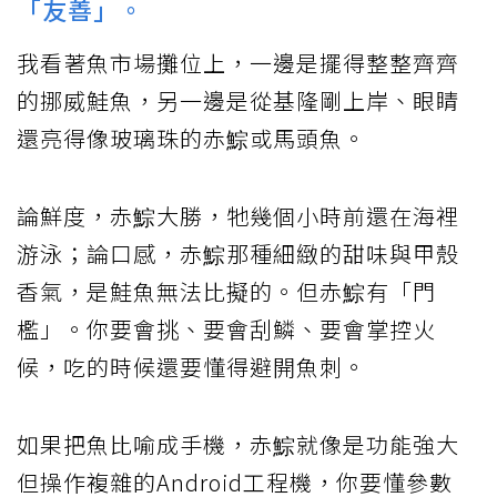
「友善」。
我看著魚市場攤位上，一邊是擺得整整齊齊
的挪威鮭魚，另一邊是從基隆剛上岸、眼睛
還亮得像玻璃珠的赤鯮或馬頭魚。
論鮮度，赤鯮大勝，牠幾個小時前還在海裡
游泳；論口感，赤鯮那種細緻的甜味與甲殼
香氣，是鮭魚無法比擬的。但赤鯮有「門
檻」。你要會挑、要會刮鱗、要會掌控火
候，吃的時候還要懂得避開魚刺。
如果把魚比喻成手機，赤鯮就像是功能強大
但操作複雜的Android工程機，你要懂參數