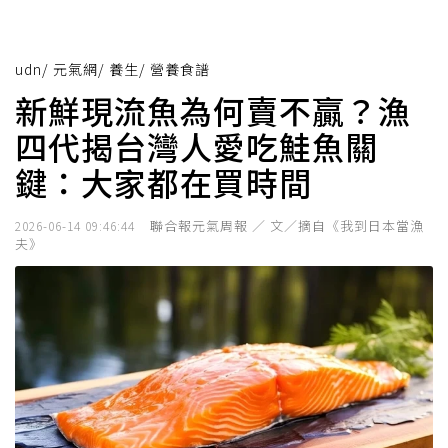
udn
/
元氣網
/
養生
/
營養食譜
新鮮現流魚為何賣不贏？漁
四代揭台灣人愛吃鮭魚關
鍵：大家都在買時間
聯合報元氣周報 ／ 文／摘自《我到日本當漁
2026-06-14 09:46:44
夫》