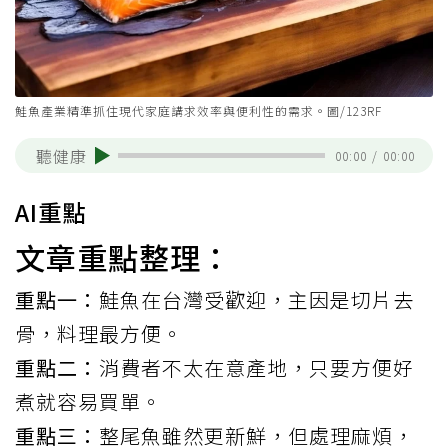
鮭魚產業精準抓住現代家庭講求效率與便利性的需求。圖/123RF
聽健康
00:00
/
00:00
AI重點
文章重點整理：
重點一：
鮭魚在台灣受歡迎，主因是切片去
骨，料理最方便。
重點二：
消費者不太在意產地，只要方便好
煮就容易買單。
重點三：
整尾魚雖然更新鮮，但處理麻煩，