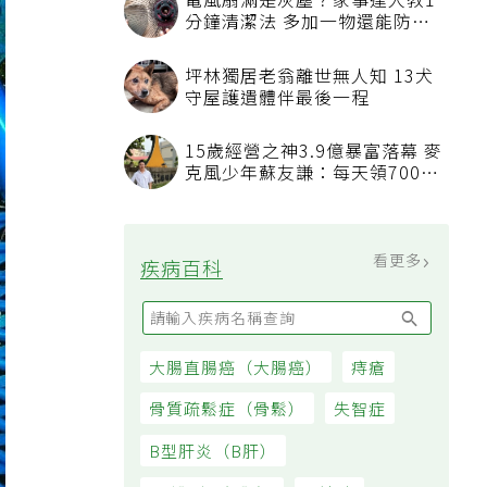
電風扇滿是灰塵？家事達人教1
分鐘清潔法 多加一物還能防髒
汙附著
坪林獨居老翁離世無人知 13犬
守屋護遺體伴最後一程
15歲經營之神3.9億暴富落幕 麥
克風少年蘇友謙：每天領700元
過日子
看更多
疾病百科
大腸直腸癌（大腸癌）
痔瘡
骨質疏鬆症（骨鬆）
失智症
B型肝炎（B肝）