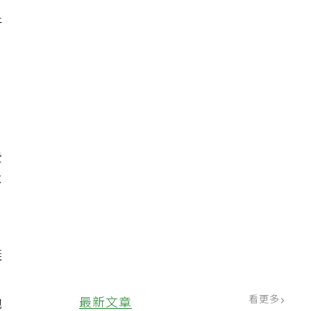
新
些
不
鮭
」
看更多
最新文章