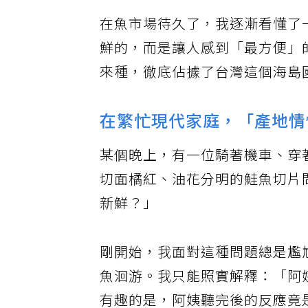
在魚市場待久了，我逐漸看懂了
鮮的，而是讓人感到「最方便」
來種，徹底佔據了台灣這個海島
在繁忙現代家庭，「產地情
某個晚上，有一位騎著機車、穿
切面橘紅、油花分明的鮭魚切片
新鮮？」
剛開始，我面對這種問題總是尷
魚洄游。我只能照實解釋：「阿