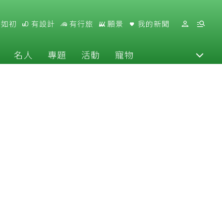
好如初
有設計
有行旅
願景
我的新聞
名人
專題
活動
寵物