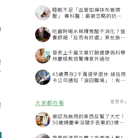
她
睡眠不足「血管如擰抹布被擠
壓」 專科醫：最被忽略的抗老
方法
詢
吃飯時喝水稀釋胃酸不消化？營
養師揭「反而有好處」某些族群
才要禁
發表上千篇文章打臉健康偽科學
林慶順教授驚傳意外過世
現
它
45歲男存2千萬提早退休 接信用
卡公司通知「淚回職場」：有錢
也碰壁
看更多
大家都在看
現
被認為無用的東西反幫了大忙！
50歲婦慶幸沒隨手丟棄的3樣物
品