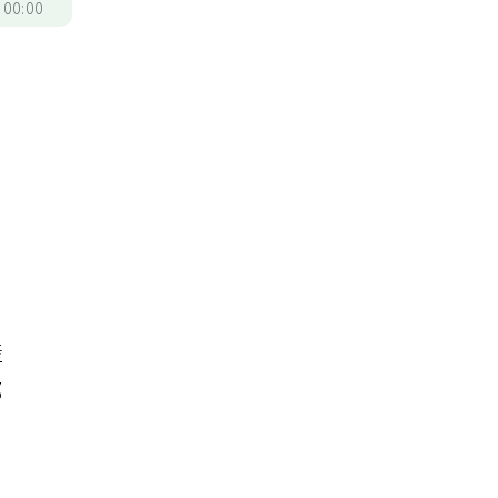
/
00:00
產
那