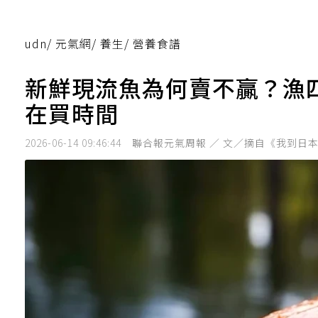
udn
/
元氣網
/
養生
/
營養食譜
新鮮現流魚為何賣不贏？漁
在買時間
2026-06-14 09:46:44
聯合報元氣周報 ／ 文／摘自《我到日