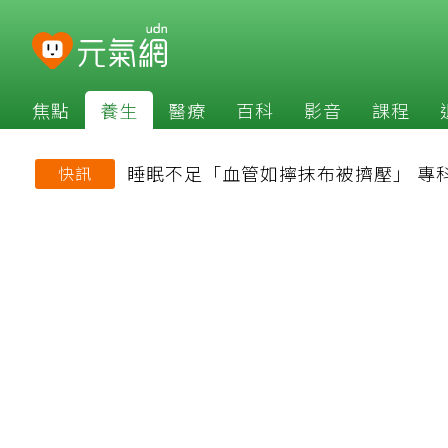
焦點
養生
醫療
百科
影音
課程
睡眠不足「血管如擰抹布被擠壓」 專
快訊