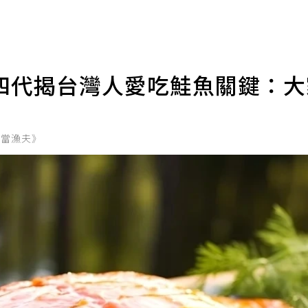
四代揭台灣人愛吃鮭魚關鍵：
本當漁夫》