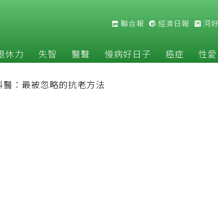
聯合報
經濟日報
河
退休力
失智
醫聲
慢病好日子
癌症
性愛
科醫：最被忽略的抗老方法