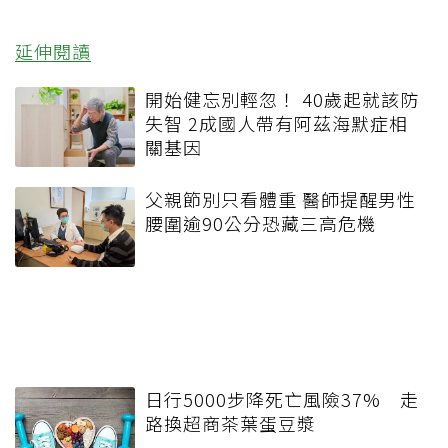
延伸閱讀
開始健忘別輕忽！ 40歲起就該防
失智 2成國人帶有阿茲海默症相
關基因
父親節別只看體重 醫師提醒男性
腰圍逾90公分恐藏三高危機
日行5000步降死亡風險37% 走
路換超商茶葉蛋豆漿