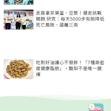
走路拿茶葉蛋、豆漿！健走挑戰
開跑 研究：每天5000步有助降低
死亡風險、遠離三高
吃對好油護心不發胖！「7種高密
度健康脂肪」，酪梨不是唯一選
擇