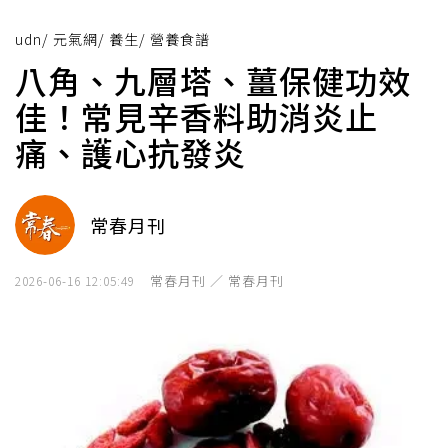
udn
/
元氣網
/
養生
/
營養食譜
八角、九層塔、薑保健功效
佳！常見辛香料助消炎止
痛、護心抗發炎
常春月刊
常春月刊 ／ 常春月刊
2026-06-16 12:05:49