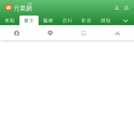
焦點
養生
醫療
百科
影音
課程
退休