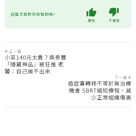
這篇文章對你有幫助嗎?
實用
不實用
上一篇
小菜140元太貴？鼎泰豐
「隱藏神品」被狂推 老
饕：自己做不出來
下一篇
癌症寡轉移不等於無治療
機會 SBRT縮短療程、減
少正常組織傷害