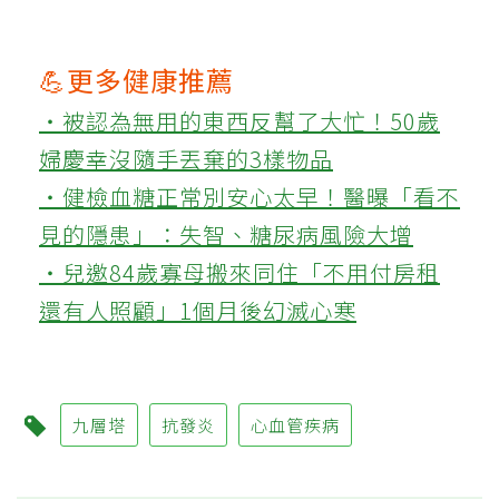
💪更多健康推薦
‧被認為無用的東西反幫了大忙！50歲
婦慶幸沒隨手丟棄的3樣物品
‧健檢血糖正常別安心太早！醫曝「看不
見的隱患」：失智、糖尿病風險大增
‧兒邀84歲寡母搬來同住「不用付房租
還有人照顧」1個月後幻滅心寒
九層塔
抗發炎
心血管疾病