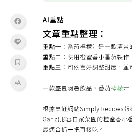
AI重點
文章重點整理：
重點一：
番茄檸檬汁是一款清爽
重點二：
使用橙蜜香小番茄製作
重點三：
可依喜好調整甜度，並
一款盛夏消暑飲品，番茄
檸檬
汁
根據烹飪網站Simply Recipe
Ganz)形容自家菜園的橙蜜香小番
最適合抓一把直接吃。