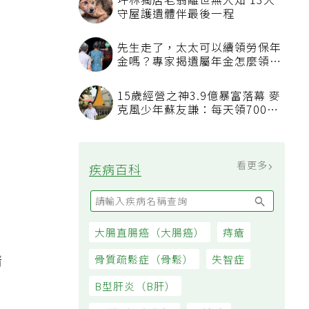
裝
坪林獨居老翁離世無人知 13犬
守屋護遺體伴最後一程
先生走了，太太可以續領勞保年
金嗎？專家揭遺屬年金怎麼領，
看順位還要看資格
15歲經營之神3.9億暴富落幕 麥
克風少年蘇友謙：每天領700元
過日子
看更多
疾病百科
大腸直腸癌（大腸癌）
痔瘡
清
骨質疏鬆症（骨鬆）
失智症
B型肝炎（B肝）