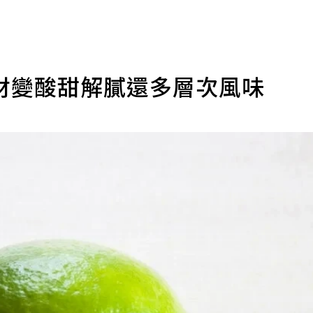
材變酸甜解膩還多層次風味