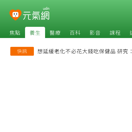
焦點
養生
醫療
百科
影音
課程
想延緩老化不必花大錢吃保健品 研究
快訊