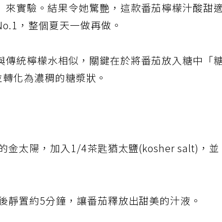
」來實驗。結果令她驚艷，這款番茄檸檬汁酸甜
o.1，整個夏天一做再做。
與傳統檸檬水相似，關鍵在於將番茄放入糖中「
出汁並轉化為濃稠的糖漿狀。
陽，加入1/4茶匙猶太鹽(kosher salt)，並
合後靜置約5分鐘，讓番茄釋放出甜美的汁液。