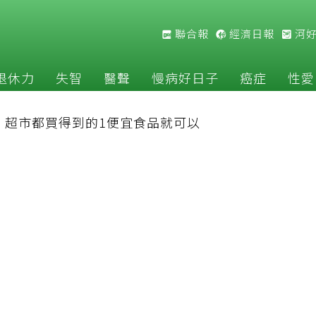
聯合報
經濟日報
河
退休力
失智
醫聲
慢病好日子
癌症
性愛
：超市都買得到的1便宜食品就可以