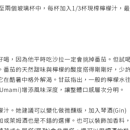
至兩個玻璃杯中，每杯加入1/3杯現榨檸檬汁，
好喝，因為他平時吃沙拉一定會挑掉番茄。但試
。番茄的天然甜味與檸檬的酸度搭得剛剛好，少
它在酷暑中格外解渴。甘茲指出，一般的檸檬水
Umami)增添風味深度，讓整體口感層次分明。
汁。她建議可以變化做微醺版，加入琴酒(Gin)
加或萊姆酒也是不錯的選擇。也可以裝飾加香料