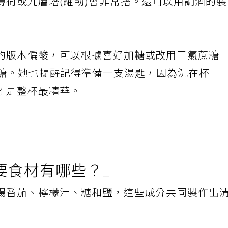
薄荷或九層塔(羅勒)會非常搭。還可以用調酒的
的版本偏酸，可以根據喜好加糖或改用三氯蔗糖
ia)等代糖。她也提醒記得準備一支湯匙，因為沉在杯
才是整杯最精華。
要食材有哪些？
陽番茄、檸檬汁、糖和鹽，這些成分共同製作出