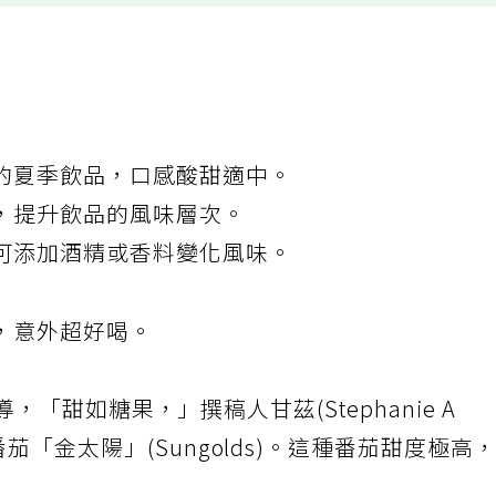
的夏季飲品，口感酸甜適中。
，提升飲品的風味層次。
可添加酒精或香料變化風味。
，意外超好喝。
s報導，「甜如糖果，」撰稿人甘茲(Stephanie A
茄「金太陽」(Sungolds)。這種番茄甜度極高