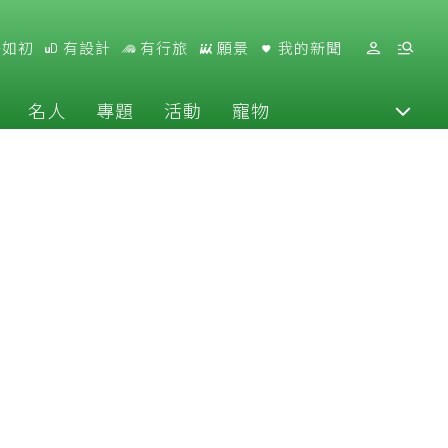
好如初
有設計
有行旅
願景
我的新聞
名人
專題
活動
寵物