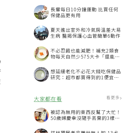
最
長輩每日10分鐘運動 比買任何
保健品更有用
夏天進出室外和冷氣房溫差大易
生病 醫揭保護心血管簡單6動作
不必忍餓也能減肥！補充2類食
物每天自然少575大卡「還能吃
喝
飽飽的」
許
想延緩老化不必花大錢吃保健品
研究：超市都買得到的1便宜食
往
品就可以
看更多
大家都在看
被認為無用的東西反幫了大忙！
50歲婦慶幸沒隨手丟棄的3樣物
，
品