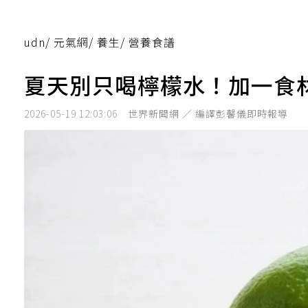
udn
/
元氣網
/
養生
/
營養食譜
夏天別只喝檸檬水！加一食
2026-05-19 12:03:06
世界新聞網 ／ 編譯彭馨儀即時報導