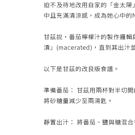
迫不及待地改用自家的「金太陽
中且充滿清涼感，成為她心中的N
甘茲說，番茄檸檬汁的製作邏輯
漬」(macerated)，直到其
以下是甘茲的改良版食譜。
準備番茄： 甘茲用兩杯對半切開的金太
將砂糖量減少至兩湯匙。
靜置出汁： 將番茄、鹽與糖混