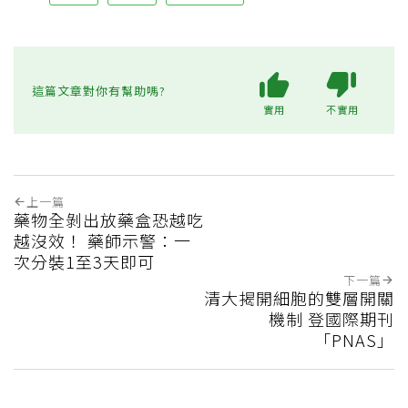
這篇文章對你有幫助嗎?
實用
不實用
上一篇
藥物全剝出放藥盒恐越吃
越沒效！ 藥師示警：一
次分裝1至3天即可
下一篇
清大揭開細胞的雙層開關
機制 登國際期刊
「PNAS」