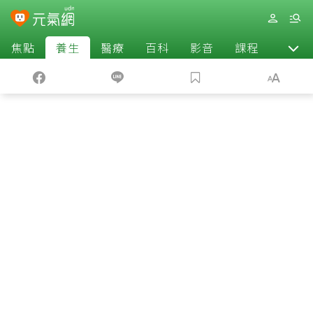
焦點
養生
醫療
百科
影音
課程
退休