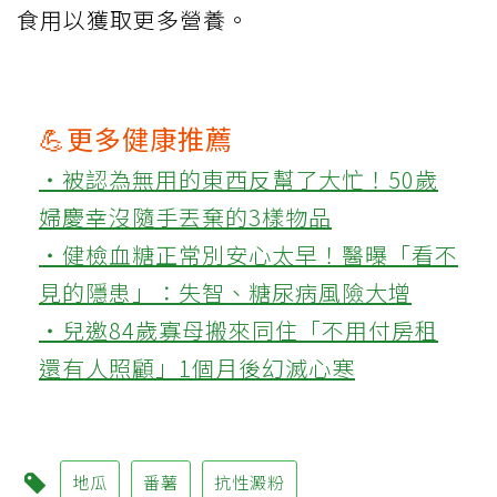
食用以獲取更多營養。
💪更多健康推薦
‧被認為無用的東西反幫了大忙！50歲
婦慶幸沒隨手丟棄的3樣物品
‧健檢血糖正常別安心太早！醫曝「看不
見的隱患」：失智、糖尿病風險大增
‧兒邀84歲寡母搬來同住「不用付房租
還有人照顧」1個月後幻滅心寒
地瓜
番薯
抗性澱粉