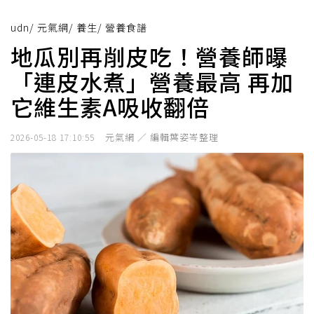
udn
/
元氣網
/
養生
/
營養食譜
地瓜別再削皮吃！營養師曝
「連皮水煮」營養最高 再加
它維生素A吸收翻倍
元氣網 ／ 編輯葉姿岑整理
2026-05-18 17:10:55