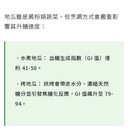
地瓜雖是澱粉類蔬菜，但烹調方式會嚴重影
響其升糖速度：
．水煮地瓜： 血糖生成指數（GI 值）僅
約 41-50。
．烤地瓜： 烘烤會帶走水分、濃縮天然
糖分並引發焦糖化反應，GI 值飆升至 79-
94。