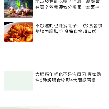
地瓜發芽能吃嗎？洋蔥、蒜頭會
有毒？營養師教分辨哪些該丟掉
不想運動也能瘦肚子！9飲食習慣
擊退內臟脂肪 發酵食物超有感
大腸癌年輕化不是沒原因 專家點
名6種護腸食物與4大關鍵習慣