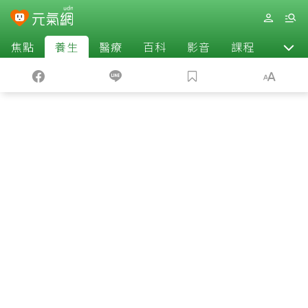
焦點
養生
醫療
百科
影音
課程
退休