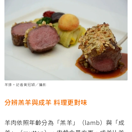
羊排。記者黃冠穎／攝影
分辨羔羊與成羊 料理更對味
羊肉依照年齡分為「羔羊」（lamb）與「成