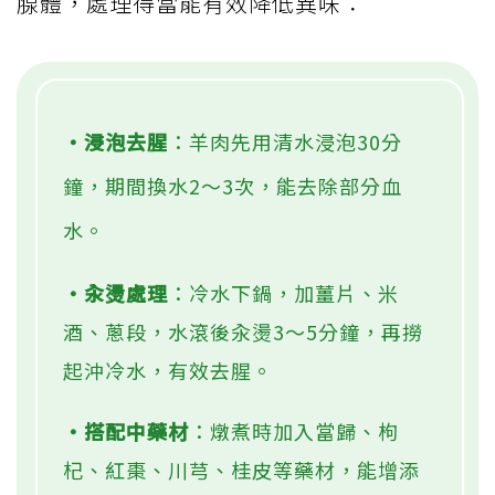
腺體，處理得當能有效降低異味：
・浸泡去腥
：羊肉先用清水浸泡30分
鐘，期間換水2～3次，能去除部分血
水。
・汆燙處理
：冷水下鍋，加薑片、米
酒、蔥段，水滾後汆燙3～5分鐘，再撈
起沖冷水，有效去腥。
・搭配中藥材
：燉煮時加入當歸、枸
杞、紅棗、川芎、桂皮等藥材，能增添