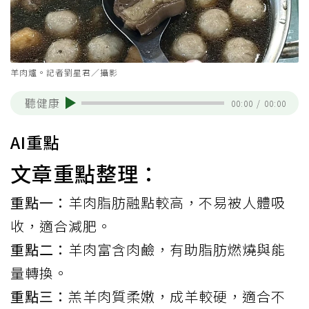
羊肉爐。記者劉星君／攝影
聽健康
00:00
/
00:00
AI重點
文章重點整理：
重點一：
羊肉脂肪融點較高，不易被人體吸
收，適合減肥。
重點二：
羊肉富含肉鹼，有助脂肪燃燒與能
量轉換。
重點三：
羔羊肉質柔嫩，成羊較硬，適合不