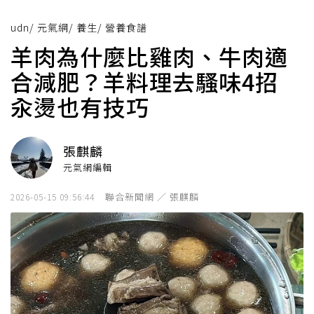
udn
/
元氣網
/
養生
/
營養食譜
羊肉為什麼比雞肉、牛肉適
合減肥？羊料理去騷味4招
汆燙也有技巧
張麒麟
元氣網編輯
聯合新聞網 ／ 張麒麟
2026-05-15 09:56:44