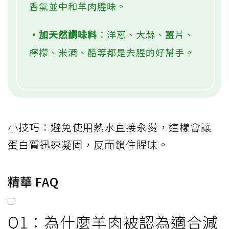
香氣並中和羊肉腥味。
・加天然調味料
：洋蔥、大蒜、薑片、
檸檬、米酒、醋等都是去腥的好幫手。
小技巧：避免使用熱水直接汆燙，這樣會讓
蛋白質迅速凝固，反而鎖住腥味。
精華 FAQ
Q1：為什麼羊肉被認為適合減