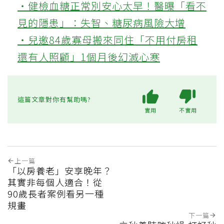
‧健檢血糖正常別安心太早！醫曝「看不
見的隱患」：失智、糖尿病風險大增
‧兒邀84歲寡母搬來同住「不用付房租
還有人照顧」1個月後幻滅心寒
這篇文章對你有幫助嗎?
實用
不實用
上一篇
「以房養老」安享晚年？
其實非每個人適合！從
90歲長者案例看另一種
規畫
下一篇