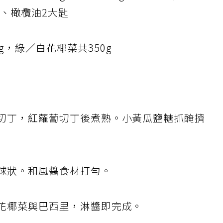
蘿蔔1條（210g）、嫩薑10g、白醋3大匙、醬油
匙、橄欖油2大匙
g，綠／白花椰菜共350g
熟切丁，紅蘿蔔切丁後煮熟。小黃瓜鹽糖抓醃擠
成球狀。和風醬食材打勻。
燙花椰菜與巴西里，淋醬即完成。