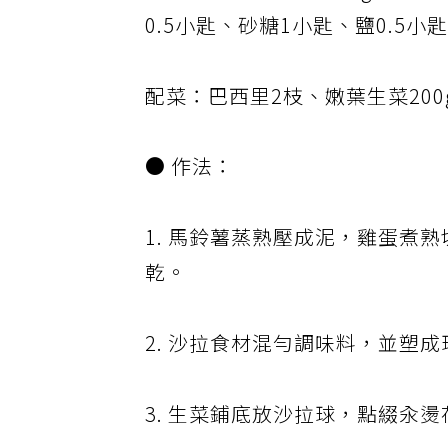
和風醬：蘋果1粒（180g）、紅
0.5小匙、砂糖1小匙、鹽0.5小
配菜：巴西里2枝、嫩葉生菜200
● 作法：
1. 馬鈴薯蒸熟壓成泥，雞蛋煮
乾。
2. 沙拉食材混勻調味料，並塑
3. 生菜鋪底放沙拉球，點綴汆