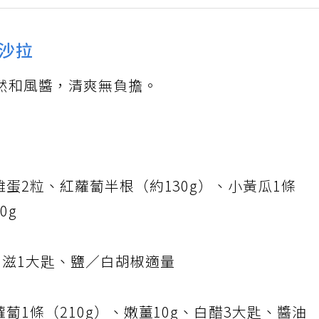
沙拉
然和風醬，清爽無負擔。
雞蛋2粒、紅蘿蔔半根（約130g）、小黃瓜1條
0g
乃滋1大匙、鹽／白胡椒適量